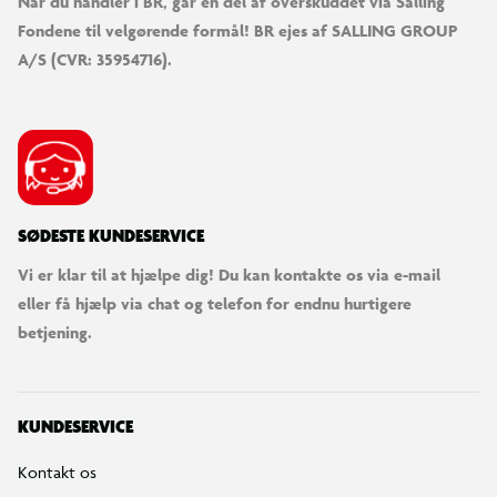
Når du handler i BR, går en del af overskuddet via Salling
Fondene til velgørende formål! BR ejes af SALLING GROUP
A/S (CVR: 35954716).
SØDESTE KUNDESERVICE
Vi er klar til at hjælpe dig! Du kan kontakte os via e-mail
eller få hjælp via chat og telefon for endnu hurtigere
betjening.
KUNDESERVICE
Kontakt os