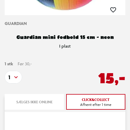
GUARDIAN
Guardian mini fodbold 15 cm - neon
I plast
1 stk
Før 30,-
15,-
1
CLICK&COLLECT
SÆLGES IKKE ONLINE
Afhent efter 1 time