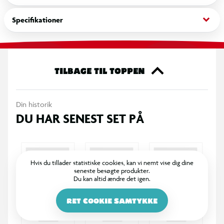
ideel bold til mindre børn eller som let lege- og
aktivitetsbold.
keyboard_arrow_down
Specifikationer
TILBAGE TIL TOPPEN
Din historik
DU HAR SENEST SET PÅ
Hvis du tillader statistiske cookies, kan vi nemt vise dig dine
seneste besøgte produkter.
Du kan altid ændre det igen.
RET COOKIE SAMTYKKE