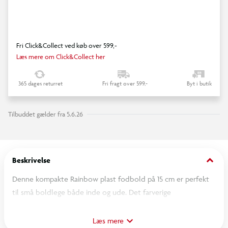
Fri Click&Collect ved køb over 599,-
Læs mere om Click&Collect her
365 dages returret
Fri fragt over 599,-
Byt i butik
Tilbuddet gælder fra 5.6.26
keyboard_arrow_down
Beskrivelse
Denne kompakte Rainbow plast fodbold på 15 cm er perfekt
til små boldlege både inde og ude. Det farverige
regnbuedesign gør bolden ekstra sjov at lege med. mens
plastmaterialet sikrer god holdbarhed og nem rengøring. En
Læs mere