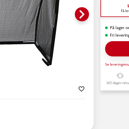
keyboard_arrow_right
Få l
På lager o
Fri leverin
Se leveringsmu
365 dages retu