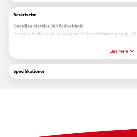
Beskrivelse
Guardian Mathias 300 fodboldmål
Guardian fodboldmål er velegnet til fodboldtræning og spil i 
300 x 200 x 90 cm og giver gode muligheder for at træne skud, 
stålramme bidrager til en stabil konstruktion, som er velegnet 
Læs mere
velegnet til kamplignende spil og måltræning for både større b
Specifikationer
Specifikationer
Målstørrelse: 300 x 200 x 90 cm
Kraftig stålramme med stabil konstruktion og en diam
Bagstivere for ekstra stabilitet
Velegnet til træning af skud, afleveringer og præcision