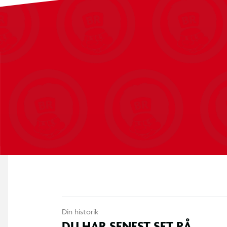
Net i polyethylen (PE) med 1,75 mm trådtykkelse
Fastgøres til underlaget med stålpløkker
Samles ved hjælp af medfølgende samlevejledning
Egnet til brug i haven, på skolen eller på boldbanen
Totalvægt: 29,4 kg
Din historik
DU HAR SENEST SET PÅ