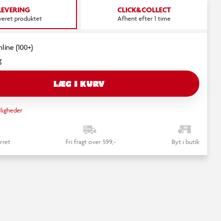
LEVERING
CLICK&COLLECT
everet produktet
Afhent efter 1 time
nline (100+)
g
LÆG I KURV
ligheder
rret
Fri fragt over 599,-
Byt i butik