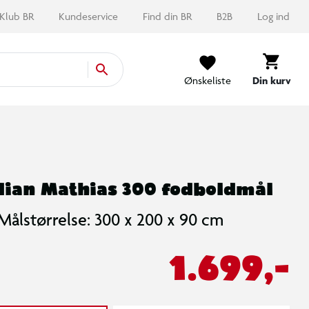
Klub BR
Kundeservice
Find din BR
B2B
Log ind
Ønskeliste
Din kurv
dian Mathias 300 fodboldmål
Målstørrelse: 300 x 200 x 90 cm
1.699,-