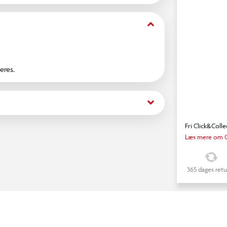
keyboard_arrow_down
eres.
keyboard_arrow_down
Fri Click&Colle
Læs mere om C
365 dages retu