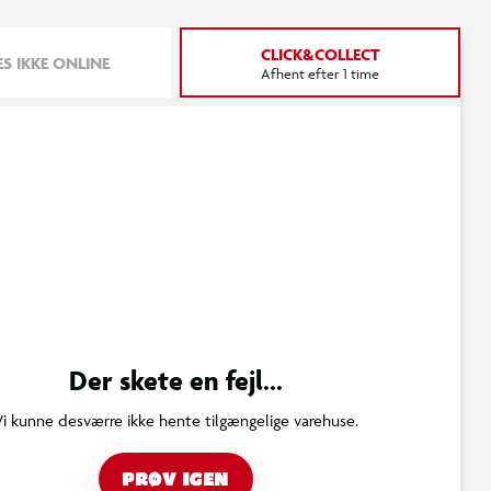
CLICK&COLLECT
S IKKE ONLINE
Afhent efter 1 time
Der skete en fejl...
Vi kunne desværre ikke hente tilgængelige varehuse.
PRØV IGEN