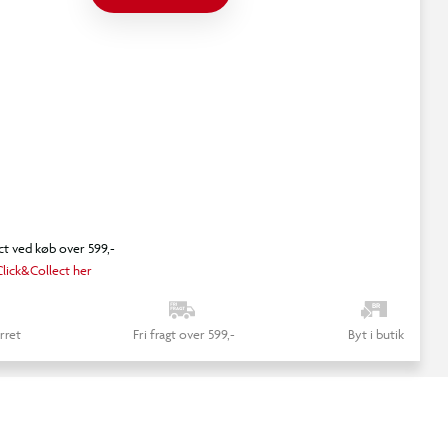
ct ved køb over 599,-
lick&Collect her
rret
Fri fragt over 599,-
Byt i butik