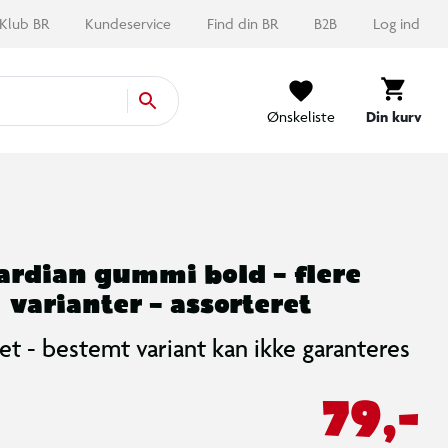
Klub BR
Kundeservice
Find din BR
B2B
Log ind
Ønskeliste
Din kurv
ardian gummi bold – flere
varianter – assorteret
et - bestemt variant kan ikke garanteres
79,-