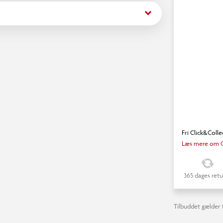
keyboard_arrow_down
Fri Click&Colle
Læs mere om C
365 dages retu
Tilbuddet gælder f