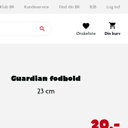
Klub BR
Kundeservice
Find din BR
B2B
Log ind
Ønskeliste
Din kurv
Guardian fodbold
23 cm
20,-