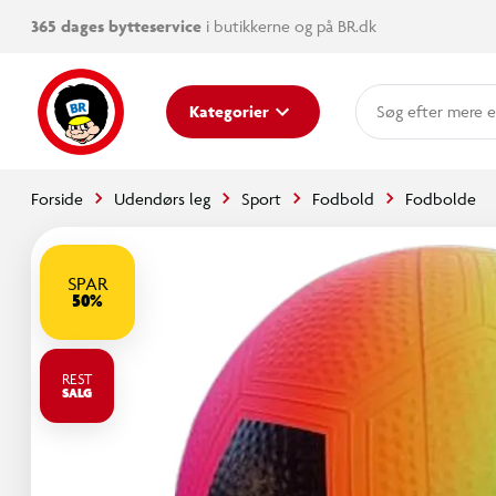
365 dages bytteservice
i butikkerne og på BR.dk
mere e
Kategorier
Forside
Udendørs leg
Sport
Fodbold
Fodbolde
SPAR
50%
REST
SALG