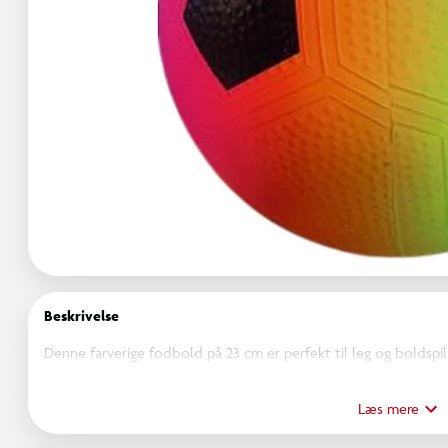
Beskrivelse
Denne farverige fodbold på 23 cm er perfekt til leg og boldspil 
klare regnbuedesign gør bolden let at få øje på, og materialet
Læs mere