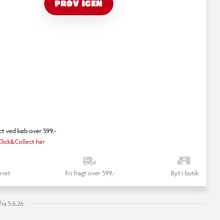
PRØV IGEN
ct ved køb over 599,-
lick&Collect her
rret
Fri fragt over 599,-
Byt i butik
ra 5.6.26