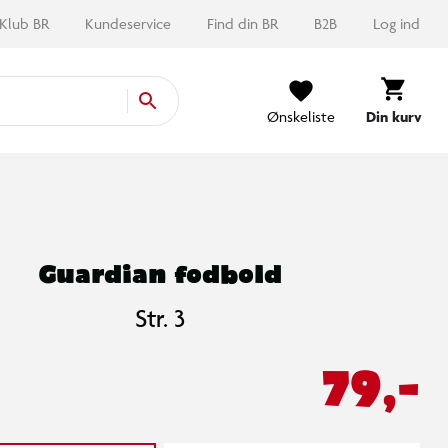
Klub BR
Kundeservice
Find din BR
B2B
Log ind
Ønskeliste
Din kurv
Guardian fodbold
Str. 3
79,-