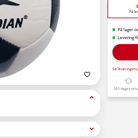
Få l
På lager o
Levering fr
Se leveringsmu
365 dages retu
keyboard_arrow_down
keyboard_arrow_down