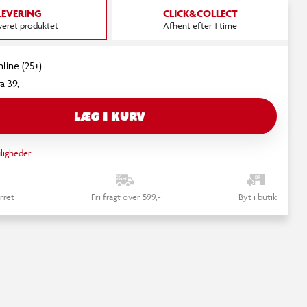
LEVERING
CLICK&COLLECT
everet produktet
Afhent efter 1 time
nline (25+)
a 39,-
LÆG I KURV
ligheder
rret
Fri fragt over 599,-
Byt i butik