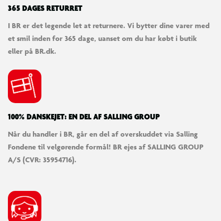
365 DAGES RETURRET
I BR er det legende let at returnere. Vi bytter dine varer med
et smil inden for 365 dage, uanset om du har købt i butik
eller på BR.dk.
100% DANSKEJET: EN DEL AF SALLING GROUP
Når du handler i BR, går en del af overskuddet via Salling
Fondene til velgørende formål! BR ejes af SALLING GROUP
A/S (CVR: 35954716).