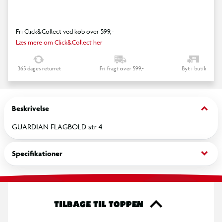
Fri Click&Collect ved køb over 599,-
Læs mere om Click&Collect her
365 dages returret
Fri fragt over 599,-
Byt i butik
keyboard_arrow_down
Beskrivelse
GUARDIAN FLAGBOLD str 4
keyboard_arrow_down
Specifikationer
TILBAGE TIL TOPPEN