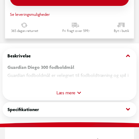
Se leveringsmuligheder
365 dages returret
Fri fragt over 599,-
Byt i butik
keyboard_arrow_down
Beskrivelse
Guardian Diego 300 fodboldmål
Guardian fodboldmål er velegnet til fodboldtræning og spil i
haven, skolegården eller på fællesarealer. Målet måler 300 x
200 x 120 cm og giver gode muligheder for at træne skud,
Læs mere
afleveringer og præcision. Den sorte ramme er fremstillet af
hård plast, som kræver minimal vedligeholdelse, og
keyboard_arrow_down
Specifikationer
konstruktionen er samtidig let nok til at kunne flyttes efter
behov. Bagstivere bidrager til en stabil opstilling under brug.