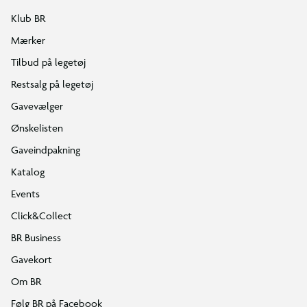
Klub BR
Mærker
Tilbud på legetøj
Restsalg på legetøj
Gavevælger
Ønskelisten
Gaveindpakning
Katalog
Events
Click&Collect
BR Business
Gavekort
Om BR
Følg BR på Facebook