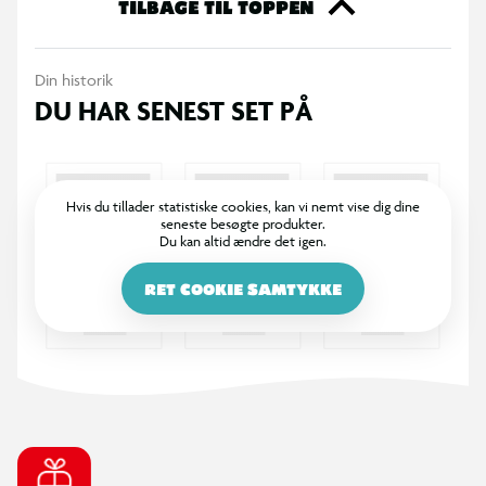
Specifikationer
TILBAGE TIL TOPPEN
Målstørrelse: 300 x 200 x 120 cm
Din historik
Robust plastramme med en diameter på Ø68 mm
DU HAR SENEST SET PÅ
Bagstivere for ekstra stabilitet
Velegnet til træning af skud, afleveringer og præcision
Hvis du tillader statistiske cookies, kan vi nemt vise dig dine
seneste besøgte produkter.
Du kan altid ændre det igen.
Net i polyethylen (PE) med 2 mm trådtykkelse
RET COOKIE SAMTYKKE
Fastgøres til underlaget med 6 jordspyd
Samles med plastkoblinger og genanvendelige push-
mount strips
Nem at flytte rundt mellem forskellige spilleområder