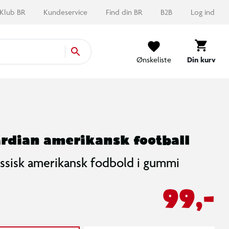
Klub BR
Kundeservice
Find din BR
B2B
Log ind
Ønskeliste
Din kurv
rdian amerikansk football
assisk amerikansk fodbold i gummi
99,-