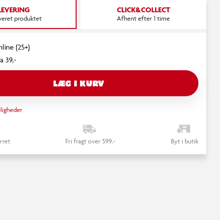
LEVERING
CLICK&COLLECT
everet produktet
Afhent efter 1 time
nline (25+)
a 39,-
LÆG I KURV
ligheder
rret
Fri fragt over 599,-
Byt i butik