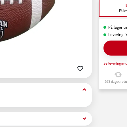
Få l
På lager o
Levering fr
Se leveringsmu
365 dages retu
keyboard_arrow_down
keyboard_arrow_down