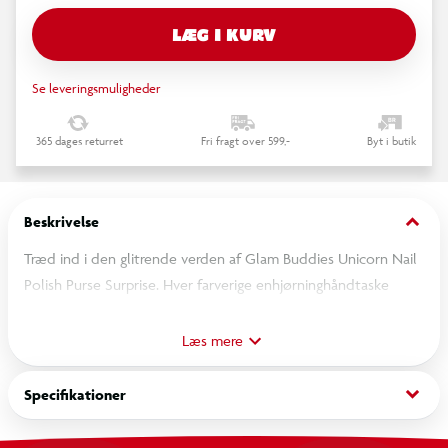
LÆG I KURV
Se leveringsmuligheder
365 dages returret
Fri fragt over 599,-
Byt i butik
keyboard_arrow_down
Beskrivelse
Træd ind i den glitrende verden af Glam Buddies Unicorn Nail
Polish Purse Surprise. Hver farverige enhjørninghåndtaske
gemmer en unik, duftende neglelak, klar til at blive brugt og
beundret. Med flere forskellige farver og varianter at samle, er
Læs mere
overraskelsen hver gang en fest for kreativiteten. Glam
Buddies kombinerer leg, mode og personlig stil – børn kan
keyboard_arrow_down
Specifikationer
dekorere deres egne negle, udtrykke sig gennem farver og
samle hele serien af søde enhjørninghåndtasker. Perfekt som