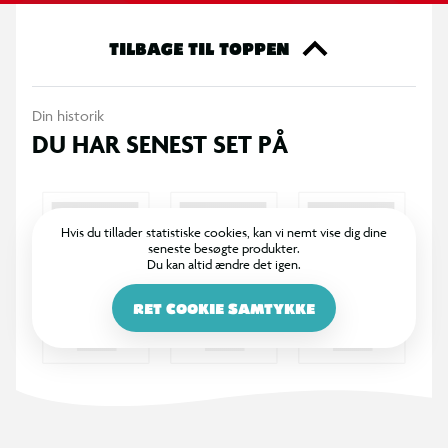
gave, samlerobjekt eller en lille kreativ belønning.
TILBAGE TIL TOPPEN
Indhold:
1 x Pung
Din historik
1 x Skulderrem
DU HAR SENEST SET PÅ
1 x Enhjørning plysdyr
1 x Neglelak
2 x Negleklistermærker
1 x Formet bøjle
Hvis du tillader statistiske cookies, kan vi nemt vise dig dine
seneste besøgte produkter.
1 x Enhjørningemærkat
Du kan altid ændre det igen.
12 x Pins
1 x Klistermærkeark
RET COOKIE SAMTYKKE
1 x Kreditkort
1 x Metalkæde
1 x Samlerguide.
OBS! Varen er assorteret, og en bestemt variant kan ikke