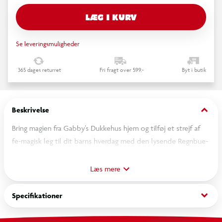
LÆG I KURV
Se leveringsmuligheder
365 dages returret
Fri fragt over 599,-
Byt i butik
keyboard_arrow_down
Beskrivelse
Bring magien fra Gabby’s Dukkehus hjem og tilføj et strejf af
fe-magisk leg til dit barns hverdag med den lysende Regnbue-
Alfekat bamse! Denne 30 cm store Alfekat ser fantastisk ud i
sin farverige regnbuekjole med delikate vinger, blomsterkrans
Læs mere
med små pomponer og en kjole med en blomst, der lyser op i
flere farver og giver ekstra sanseleg! Tryk forsigtigt på hendes
keyboard_arrow_down
Specifikationer
pote, og midten af blomsten i hendes kjole lyser i en af seks
skinnende farver, hvilket skaber en miav-magisk stemning til