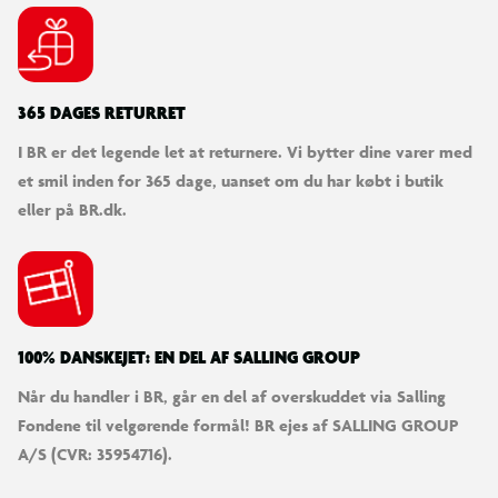
365 DAGES RETURRET
I BR er det legende let at returnere. Vi bytter dine varer med
et smil inden for 365 dage, uanset om du har købt i butik
eller på BR.dk.
100% DANSKEJET: EN DEL AF SALLING GROUP
Når du handler i BR, går en del af overskuddet via Salling
Fondene til velgørende formål! BR ejes af SALLING GROUP
A/S (CVR: 35954716).