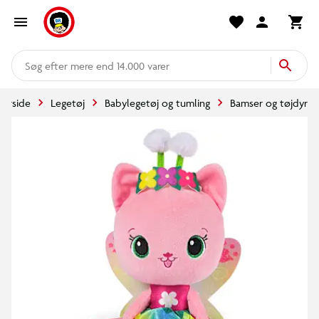
mere end 14.000 varer
Forside
Legetøj
Babylegetøj og tumling
Bamser og tøjdyr