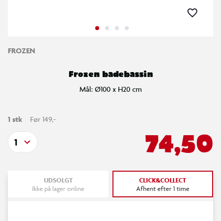
FROZEN
Frozen badebassin
Mål: Ø100 x H20 cm
1 stk
Før 149,-
74,50
1
UDSOLGT
CLICK&COLLECT
Ikke på lager online
Afhent efter 1 time