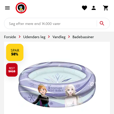
mere end 14.000 varer
Forside
Udendørs leg
Vandleg
Badebassiner
SPAR
50%
REST
SALG