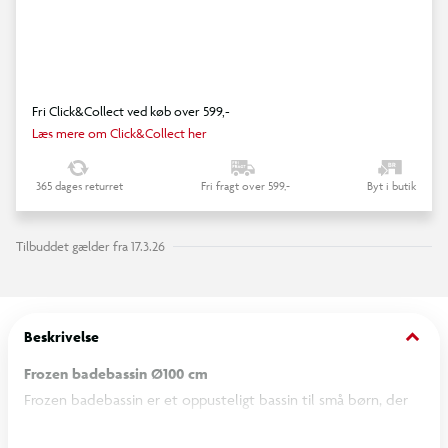
Fri Click&Collect ved køb over 599,-
Læs mere om Click&Collect her
365 dages returret
Fri fragt over 599,-
Byt i butik
Tilbuddet gælder fra 17.3.26
keyboard_arrow_down
Beskrivelse
Frozen badebassin Ø100 cm
Frozen badebassin er et oppusteligt bassin til små børn, der
kan bruges til vandleg i haven på varme dage. Bassinet er