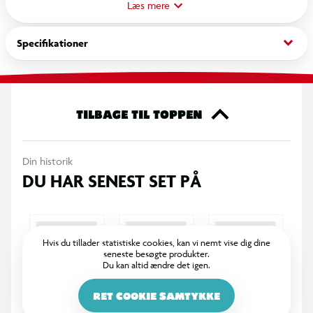
dekoreret med motiver fra Frozen og har en lav kant, der gør
Læs mere
det velegnet til mindre børn.
keyboard_arrow_down
Specifikationer
Bassinet pustes op og fyldes med vand, hvorefter børn kan
lege og plaske i vandet. Den kompakte størrelse gør det nemt
at placere i haven eller på terrassen.
TILBAGE TIL TOPPEN
Specifikationer
Oppusteligt badebassin med Frozen motiv
Din historik
DU HAR SENEST SET PÅ
Diameter: 100 cm
Højde: 20 cm
Hvis du tillader statistiske cookies, kan vi nemt vise dig dine
seneste besøgte produkter.
Vandkapacitet: 90 liter
Du kan altid ændre det igen.
Anbefalet alder: fra 10 måneder
RET COOKIE SAMTYKKE