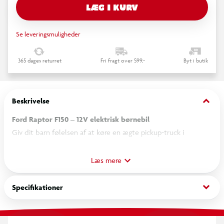
LÆG I KURV
Se leveringsmuligheder
365 dages returret
Fri fragt over 599,-
Byt i butik
keyboard_arrow_down
Beskrivelse
Ford Raptor F150 – 12V elektrisk børnebil
Giv dit barn følelsen af at køre en ægte pickup-truck i
børnestørrelse! Ford F150 12V er designet som en miniudgave
af den ikoniske Ford Raptor F150 – fyldt med realistiske
Læs mere
detaljer, elektrisk power og masser af køreglæde. Perfekt til
børn, der elsker store biler, eventyr og fantasifuld leg.
keyboard_arrow_down
Specifikationer
Med et solidt 12V Li-Ion batteri, god hastighed og både lys,
lyd og musik får børnene en sjov og realistisk oplevelse hver