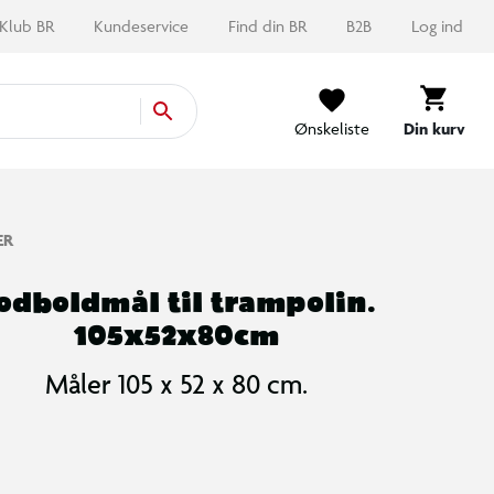
Klub BR
Kundeservice
Find din BR
B2B
Log ind
Ønskeliste
Din kurv
ER
odboldmål til trampolin.
105x52x80cm
Måler 105 x 52 x 80 cm.