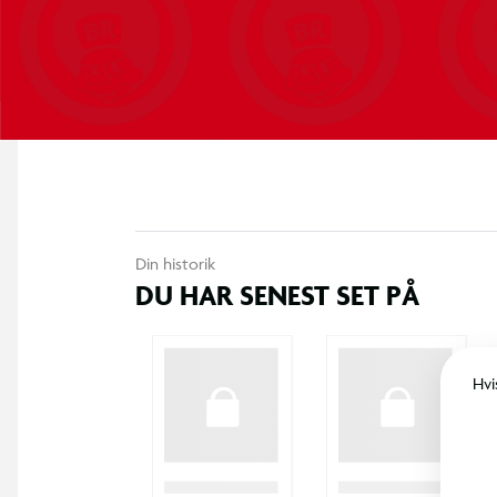
Øger den sjove og aktive leg for børn og voksne.
Gør trampolinen mere alsidig og indbyder til nye sportsa
Let at montere og tage af, når det ikke er i brug.
Gør din trampolin endnu mere spændende med dette fodboldmå
Skab et aktivt og sjovt miljø i din have og gør trampolinleg end
Din historik
DU HAR SENEST SET PÅ
Hvi