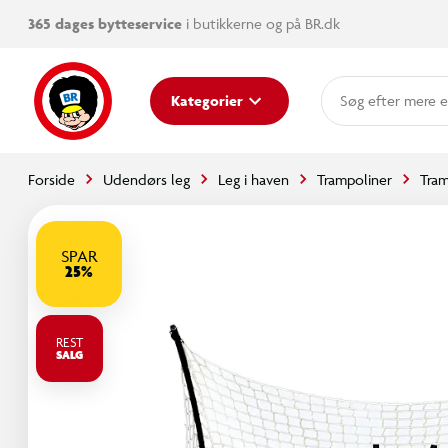
365 dages bytteservice
i butikkerne og på BR.dk
mere e
Kategorier
Forside
Udendørs leg
Leg i haven
Trampoliner
Tram
SPAR
25%
REST
SALG