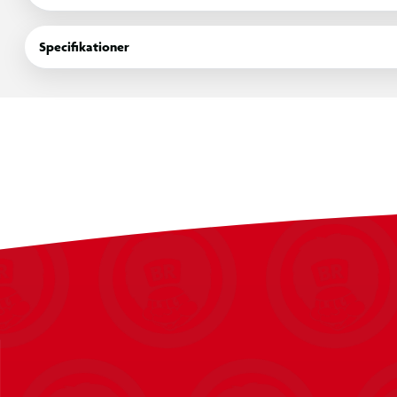
Specifikationer
Multifunktionelt design: Dette fodboldmål placeres unde
multifunktionelt legeområde. Perfekt til både trampoli
Stærk og holdbar konstruktion: Målet er fremstillet i kra
materiale, der kan modstå både fodboldslag og trampo
Passer til de fleste trampoliner: Målet er kompatibelt 
opgradere din trampolins funktionalitet.
Mål: 105 x 52 x 80 cm
Fordele: