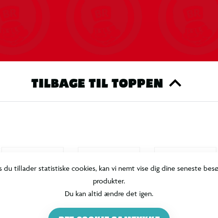
ktiviteter.
TILBAGE TIL TOPPEN
l – perfekt til både fodboldtræning og leg.
nu sjovere!
s du tillader statistiske cookies, kan vi nemt vise dig dine seneste bes
produkter.
Du kan altid ændre det igen.