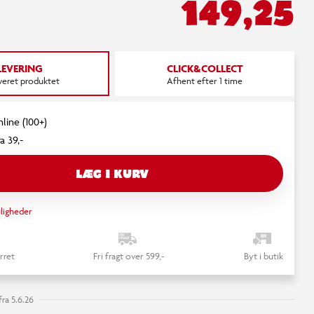
149,25
LEVERING
CLICK&COLLECT
everet produktet
Afhent efter 1 time
nline (100+)
a 39,-
LÆG I KURV
ligheder
rret
Fri fragt over 599,-
Byt i butik
ra 5.6.26