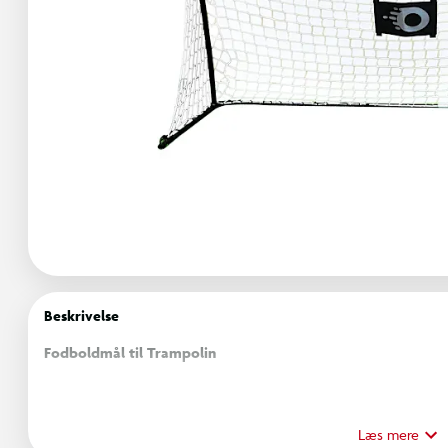
Beskrivelse
Fodboldmål til Trampolin
Få endnu mere ud af din trampolin med dette praktiske fodbold
trampolinen.
Læs mere