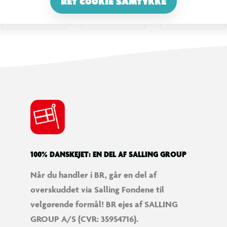
RET COOKIE SAMTYKKE
100% DANSKEJET: EN DEL AF SALLING GROUP
Når du handler i BR, går en del af
overskuddet via Salling Fondene til
velgørende formål! BR ejes af SALLING
GROUP A/S (CVR: 35954716).