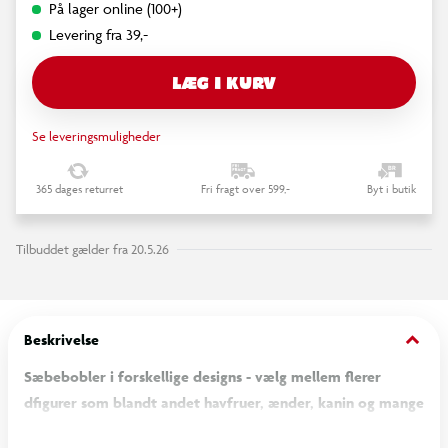
På lager online (100+)
Levering fra 39,-
LÆG I KURV
Se leveringsmuligheder
365 dages returret
Fri fragt over 599,-
Byt i butik
Tilbuddet gælder fra 20.5.26
keyboard_arrow_down
Beskrivelse
Sæbebobler i forskellige designs - vælg mellem flerer
dfigurer som blandt andet havfruer, ænder, kanin og mange
flere.