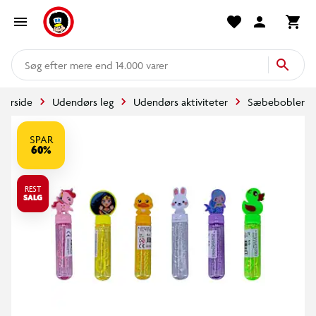
mere end 14.000 varer
Forside
Udendørs leg
Udendørs aktiviteter
Sæbebobler
SPAR
60%
REST
SALG