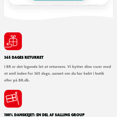
Tag sæbeboblerne med udenfor, dyp ringen i væsken og pust
forsigtigt for at danne bobler. Gentag processen for fortsat
leg flere steder.
OBS! Varen er assorteret, og en bestemt variant kan ikke
garanteres.
365 DAGES RETURRET
I BR er det legende let at returnere. Vi bytter dine varer med
et smil inden for 365 dage, uanset om du har købt i butik
eller på BR.dk.
100% DANSKEJET: EN DEL AF SALLING GROUP