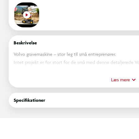
Beskrivelse
Volvo gravemaskine – stor leg til små entreprenører.
Intet projekt er for stort for de små med denne detaljerede V
roterende kabine, et åbent sæde og en fuldt bevægelig gravarm 
– næsten som med en rigtig maskine.
Læs mere
Gravemaskinen er fremstillet i 100 % genanvendt plast og desig
Perfekt til børn i alderen 3 til 7 år, der elsker store maskiner og f
Specifikationer
sandkassen, eller gå i gang med det store byggeprojekt i haven 
Specifikationer:
Aldersgruppe: 3-7 år