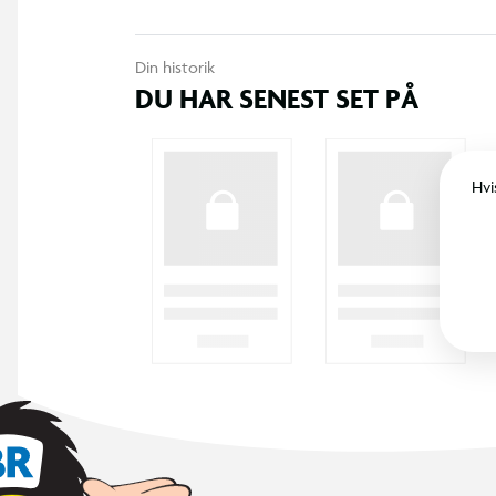
Licens: Volvo
Din historik
DU HAR SENEST SET PÅ
En solid og gennemført arbejdsmaskine i børnehøjde – klar til 
legepladsen.
Hvi