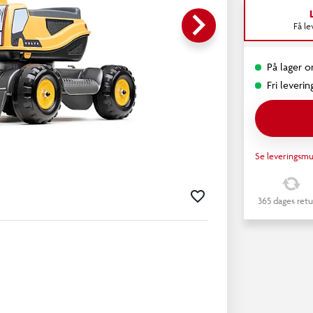
keyboard_arrow_right
Få l
På lager on
Fri leverin
Se leveringsmu
365 dages retu