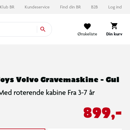
Klub BR
Kundeservice
Find din BR
B2B
Log ind
Ønskeliste
Din kurv
oys Volvo Gravemaskine - Gul
Med roterende kabine Fra 3-7 år
899,-
Hvis du tillader marketing cookies, kan vi vise dig