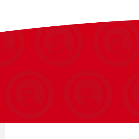
Mål (produkt): H: 71 x B: 85 x D: 38 cm
Mål (emballage): H: 40,8 x B: 60,8 x D: 32,8 cm
Bruttovægt / nettovægt: 4,85 / 4,10 kg
Maks. brugervægt: 50 kg
Materiale: 100 % genanvendt plast
Kabine: 360° drejelig kabine
Fuldt bevægelig skovl
Åbent opbevaringsrum
Nummerplade med mulighed for personlig tilpasning