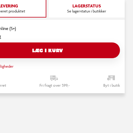
videoen. Du kan altid ændre det igen.
LEVERING
LAGERSTATUS
everet produktet
Se lagerstatus i butikker
RET COOKIE SAMTYKKE
line (5+)
g
LÆG I KURV
ligheder
rret
Fri fragt over 599,-
Byt i butik