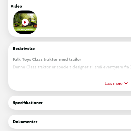
Video
Beskrivelse
Falk Toys Claas traktor med trailer
Denne Claas-traktor er specielt designet til små eventyrere fra 2 
Arion-modellen. Den lille håndværker kan kontrollere motore
fastgøre traileren med sidepaneler og transportere sand, blade, 
Læs mere
haven til den anden. Som både gartner og landmand udvikles d
traktor med rat og horn er 100% lavet i Frankrig. Den garantere
Specifikationer
Specifikationer:
Aldersgruppe: 2-5 år
Dokumenter
Produktmål: H: 53 x B: 138 x D: 42 cm