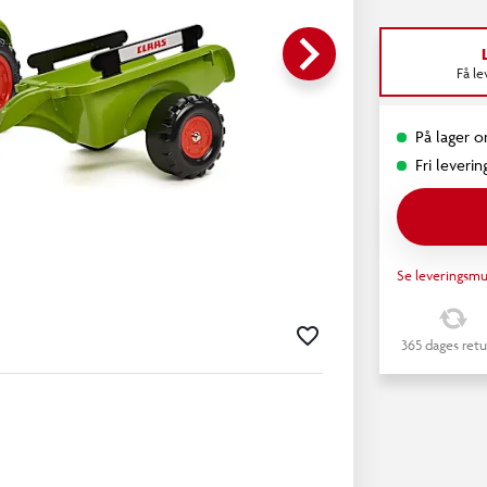
keyboard_arrow_right
Få l
På lager o
Fri leverin
Se leveringsmu
365 dages retu