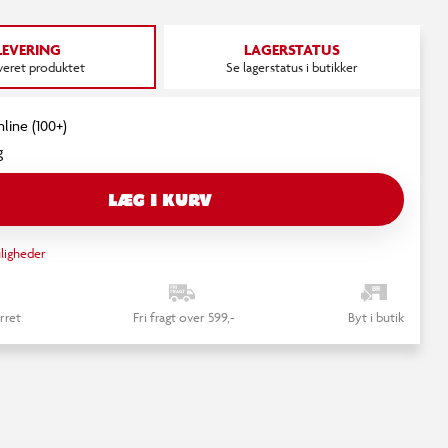
LEVERING
LAGERSTATUS
everet produktet
Se lagerstatus i butikker
nline (100+)
g
LÆG I KURV
ligheder
rret
Fri fragt over 599,-
Byt i butik