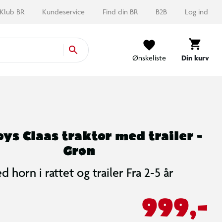
Klub BR
Kundeservice
Find din BR
B2B
Log ind
Ønskeliste
Din kurv
oys Claas traktor med trailer -
Grøn
 horn i rattet og trailer Fra 2-5 år
999,-