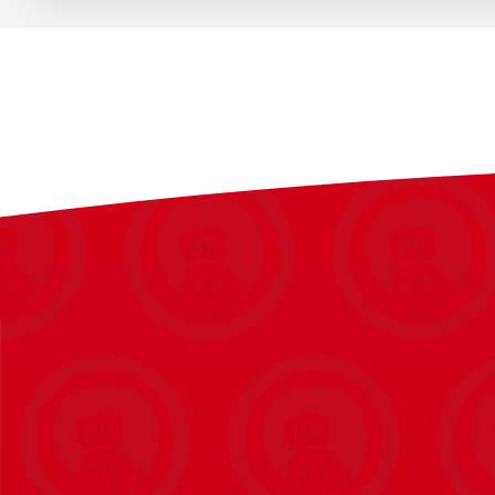
Pakkemål: H: 36 x B: 81,5 x D: 40,5 cm
Bruttovægt: 8,1 kg
Nettovægt: 6,8 kg
Licens: Claas
Rat med manuelt horn (intet batteri)
Trailer med sidepaneler
Motorhjelmen kan åbne
Emballage: Fuldfarvet