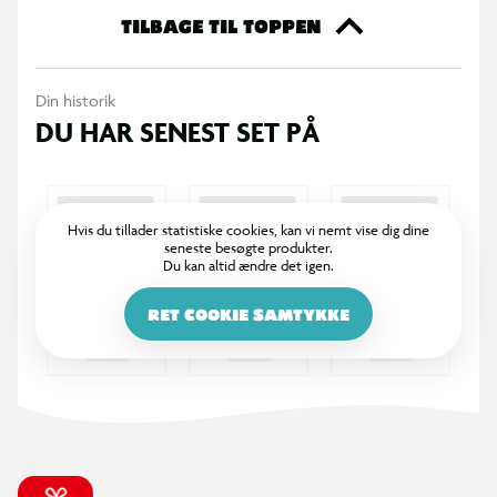
Specifikationer
TILBAGE TIL TOPPEN
Blyantspidser med beholder
Din historik
Samler automatisk spåner op
DU HAR SENEST SET PÅ
Nem at tømme og rengøre
Passer til standardblyanter
Hvis du tillader statistiske cookies, kan vi nemt vise dig dine
seneste besøgte produkter.
Du kan altid ændre det igen.
Praktisk og kompakt design
RET COOKIE SAMTYKKE
Velegnet til skole, kontor og hjem