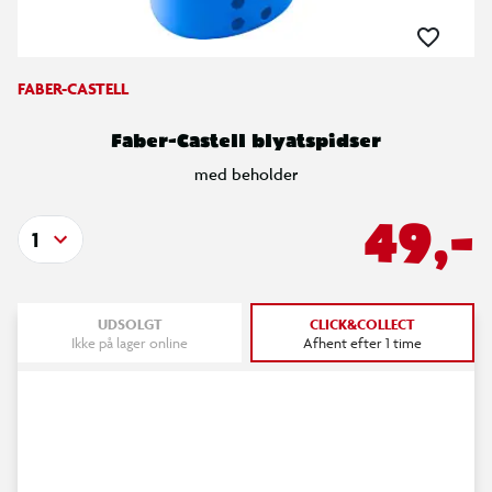
FABER-CASTELL
Faber-Castell blyatspidser
med beholder
49,-
1
UDSOLGT
CLICK&COLLECT
Ikke på lager online
Afhent efter 1 time