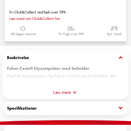
Fri Click&Collect ved køb over 599,-
Læs mere om Click&Collect her
365 dages returret
Fri fragt over 599,-
Byt i butik
keyboard_arrow_down
Beskrivelse
Faber-Castell blyantspidser med beholder
Praktisk blyantspidser fra Faber-Castell med beholder, der
automatisk samler spånerne op og hjælper med at holde
penalhuset, skrivebordet og skoletasken fri for rod.
Læs mere
Blyantspidseren er nem at bruge og tømme og passer til de
keyboard_arrow_down
Specifikationer
fleste standardblyanter, hvilket gør den perfekt til både skole,
kontor og hjemmebrug.