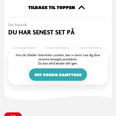
videokamerafunktionen til at fange særlige øjeblikke med
TILBAGE TIL TOPPEN
venner og familie.
Din historik
Børnekamera til fans af Lilo and Stitch
DU HAR SENEST SET PÅ
Inkluderer 512MB SD-hukommelseskort
Tilføj sjove digitale billeder til dine fotos
Hvis du tillader statistiske cookies, kan vi nemt vise dig dine
seneste besøgte produkter.
Du kan altid ændre det igen.
Gem og del dit indhold
RET COOKIE SAMTYKKE