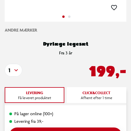
ANDRE MÆRKER
Dyrlæge legesæt
Fra 3 år
199,-
1
LEVERING
CLICK&COLLECT
Få leveret produktet
Afhent efter 1 time
På lager online (100+)
Levering fra 39,-