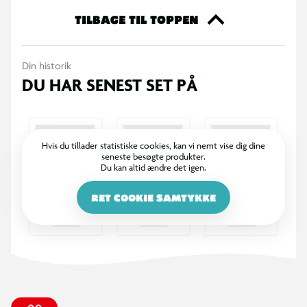
spejl og andet tilbehør til leg. En madskål og plejeudstyr til
TILBAGE TIL TOPPEN
realistisk rolleleg. Alt kan pakkes pænt ned i transportkassen
for nem opbevaring og ryddelig leg. Sættet indeholder i alt 23
Din historik
dele.
DU HAR SENEST SET PÅ
Hvis du tillader statistiske cookies, kan vi nemt vise dig dine
seneste besøgte produkter.
Du kan altid ændre det igen.
RET COOKIE SAMTYKKE