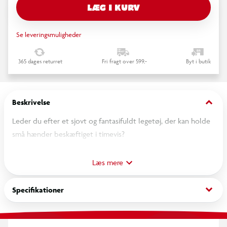
LÆG I KURV
Se leveringsmuligheder
365 dages returret
Fri fragt over 599,-
Byt i butik
keyboard_arrow_down
Beskrivelse
Leder du efter et sjovt og fantasifuldt legetøj, der kan holde
små hænder beskæftiget i timevis?
Mød vores Pet Care legesæt til børn – den perfekte makker
Læs mere
til rolleleg! Dette søde sæt leveres med et nuttet plysdyr og
en bærbar transportkasse, så de små kan tage deres pelsede
keyboard_arrow_down
Specifikationer
ven med overalt – helt ligesom et rigtigt kæledyr! Inde i
kassen finder børnene en masse sjove accessories:
Plejeværktøj som børste, kam, saks og hårtørrer. Søde flasker,