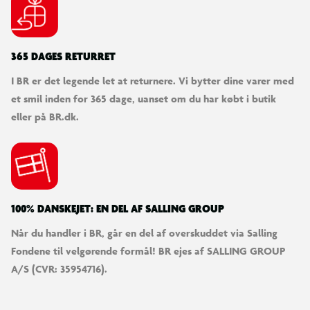
365 DAGES RETURRET
I BR er det legende let at returnere. Vi bytter dine varer med
et smil inden for 365 dage, uanset om du har købt i butik
eller på BR.dk.
100% DANSKEJET: EN DEL AF SALLING GROUP
Når du handler i BR, går en del af overskuddet via Salling
Fondene til velgørende formål! BR ejes af SALLING GROUP
A/S (CVR: 35954716).