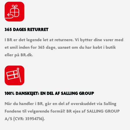
365 DAGES RETURRET
I BR er det legende let at returnere. Vi bytter dine varer med
et smil inden for 365 dage, uanset om du har købt i butik
eller på BR.dk.
100% DANSKEJET: EN DEL AF SALLING GROUP
Når du handler i BR, går en del af overskuddet via Salling
Fondene til velgørende formål! BR ejes af SALLING GROUP
A/S (CVR: 35954716).