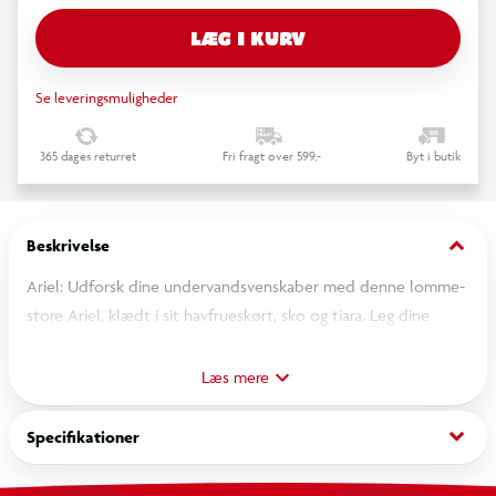
LÆG I KURV
Se leveringsmuligheder
365 dages returret
Fri fragt over 599,-
Byt i butik
keyboard_arrow_down
Beskrivelse
Ariel: Udforsk dine undervandsvenskaber med denne lomme­
store Ariel, klædt i sit havfrueskørt, sko og tiara. Leg dine
yndlingsfilmscener med denne charmerende dukke. Disse
dukker kan komme med dig overalt.
Læs mere
Assorteret - bestemt variant kan ikke garanteres
keyboard_arrow_down
Specifikationer