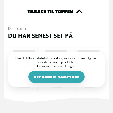
Du kan også lave DIN EGEN karakter!
TILBAGE TIL TOPPEN
Slip fantasien løs og leg med putty – ligesom på Doctor
Squish’ YouTube-kanal!
Din historik
DU HAR SENEST SET PÅ
Hvis du tillader statistiske cookies, kan vi nemt vise dig dine
seneste besøgte produkter.
Du kan altid ændre det igen.
RET COOKIE SAMTYKKE