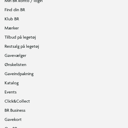
Min BR konto / login
Find din BR
Klub BR
Mærker
Tilbud på legetøj
Restsalg på legetøj
Gavevælger
Ønskelisten
Gaveindpakning
Katalog
Events
Click&Collect
BR Business
Gavekort