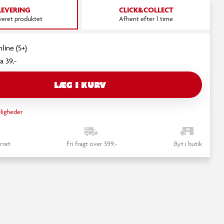
LEVERING
CLICK&COLLECT
everet produktet
Afhent efter 1 time
line (5+)
a 39,-
LÆG I KURV
ligheder
rret
Fri fragt over 599,-
Byt i butik