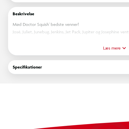
Beskrivelse
Mød Doctor Squish' bedste venner!
José, Juliet, Junebug, Jenkins, Jet Pack, Jupiter og Josephine ven
Med Putty Buddies kan du forme dine egne sjove figurer – elle
Læs mere
verden. Hver dåse indeholder sjov, farverig putty, store øjne og e
Specifikationer
Du kan også lave DIN EGEN karakter!
Slip fantasien løs og leg med putty – ligesom på Doctor Squish