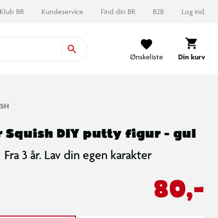
Klub BR
Kundeservice
Find din BR
B2B
Log ind
Ønskeliste
Din kurv
ISH
r Squish DIY putty figur - gul
Fra 3 år. Lav din egen karakter
80,-