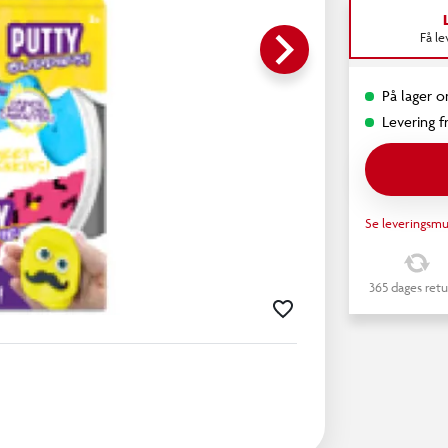
keyboard_arrow_right
Få l
På lager on
Levering fr
Se leveringsmu
365 dages retu