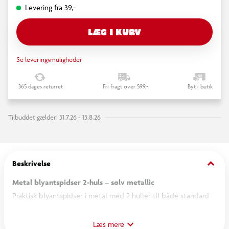
Levering fra 39,-
LÆG I KURV
Se leveringsmuligheder
365 dages returret
Fri fragt over 599,-
Byt i butik
Tilbuddet gælder: 31.7.26 - 13.8.26
keyboard_arrow_down
Beskrivelse
Metal blyantspidser 2-huls – sølv metallic
Praktisk blyantspidser i metal med 2 huller til både standard-
og jumboblyanter. Den ekstra lange indføring hjælper med at
sikre en jævn spidsning uden at flosse blyanten.
Læs mere