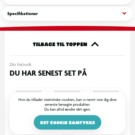
Det robuste metaldesign gør blyantspidseren velegnet til
keyboard_arrow_down
Specifikationer
daglig brug i skole, på kontor eller derhjemme.
Specifikationer
2-huls blyantspidser
TILBAGE TIL TOPPEN
Passer til standard- og jumboblyanter
Din historik
DU HAR SENEST SET PÅ
Farve: sølv metallic
Til blyanter Ø 8,2-10,2 mm
Hvis du tillader statistiske cookies, kan vi nemt vise dig dine
seneste besøgte produkter.
Ekstra lang indføring mod flosning
Du kan altid ændre det igen.
Spidsevinkel: 23° / 30°
RET COOKIE SAMTYKKE