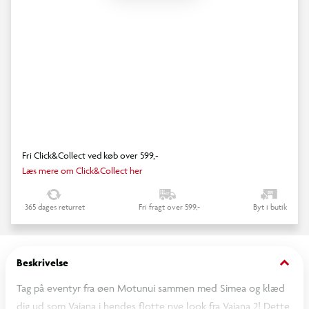
Fri Click&Collect ved køb over 599,-
Læs mere om Click&Collect her
365 dages returret
Fri fragt over 599,-
Byt i butik
keyboard_arrow_down
Beskrivelse
Tag på eventyr fra øen Motunui sammen med Simea og klæd
dig ud som Vaiana i hendes flotte nye look fra Vaiana 2! Dette