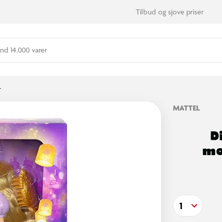
Tilbud og sjove priser
nd 14.000 varer
r
MATTEL
D
mo
1