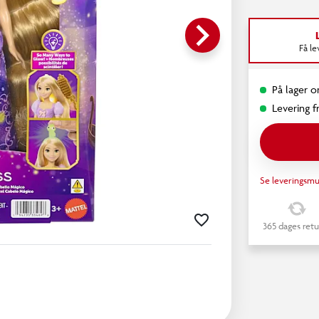
keyboard_arrow_right
Få l
På lager on
Levering fr
Se leveringsmu
365 dages retu