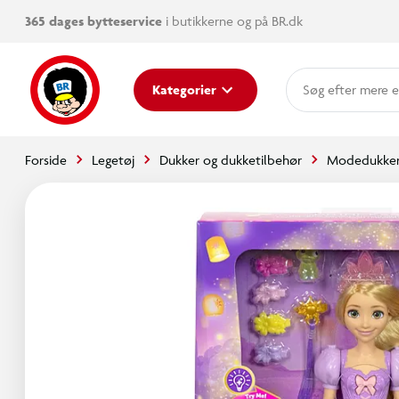
365 dages bytteservice
i butikkerne og på BR.dk
mere e
Kategorier
Forside
Legetøj
Dukker og dukketilbehør
Modedukke