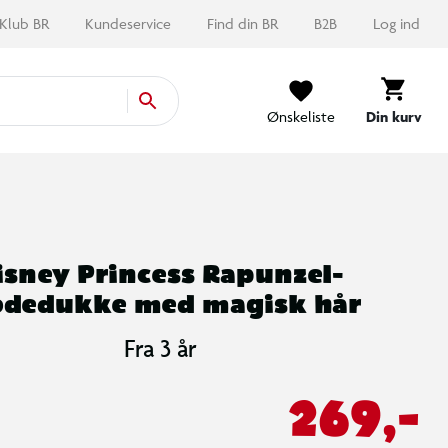
Klub BR
Kundeservice
Find din BR
B2B
Log ind
Ønskeliste
Din kurv
isney Princess Rapunzel-
dedukke med magisk hår
Fra 3 år
269,-