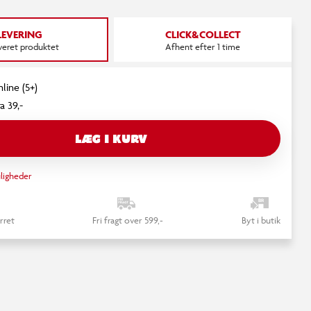
LEVERING
CLICK&COLLECT
everet produktet
Afhent efter 1 time
line (5+)
a 39,-
LÆG I KURV
ligheder
rret
Fri fragt over 599,-
Byt i butik