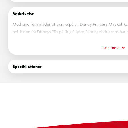
Beskrivelse
Med sine fem måder at skinne på vil Disney Princess Magical Ra
heltinden fra Disneys "To på flugt" lyser Rapunzel-dukkens hår
filmen! Børnene kan trykke på dukkens pandebånd eller sløjfekna
fastgøre Rapunzel-dukkens kamæleonven Pascal og hendes tia
Læs mere
sjov. Med stylingtilbehør som f.eks. hårextentions og hårkle
lade deres kreativitet få frit spil! Dukken kan ikke stå af sig sel
Specifikationer