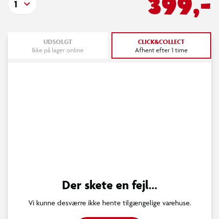
399,-
1
UDSOLGT
CLICK&COLLECT
Ikke på lager online
Afhent efter 1 time
Der skete en fejl...
Vi kunne desværre ikke hente tilgængelige varehuse.