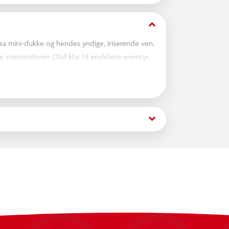
keyboard_arrow_down
a mini-dukke og hendes yndige, iriserende ven,
ske snemandsven Olaf klar til endeløse eventyr.
. Den perfekte gave til en, der elsker Disneys
keyboard_arrow_down