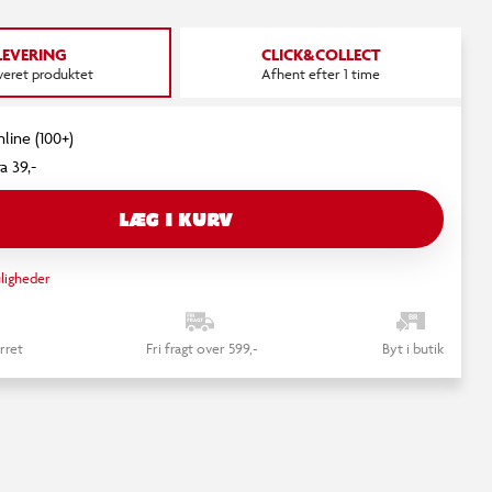
LEVERING
CLICK&COLLECT
everet produktet
Afhent efter 1 time
nline (100+)
a 39,-
LÆG I KURV
ligheder
rret
Fri fragt over 599,-
Byt i butik