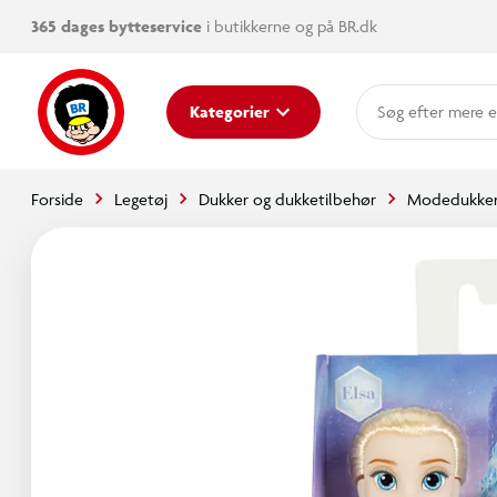
365 dages bytteservice
i butikkerne og på BR.dk
mere e
Kategorier
Forside
Legetøj
Dukker og dukketilbehør
Modedukke