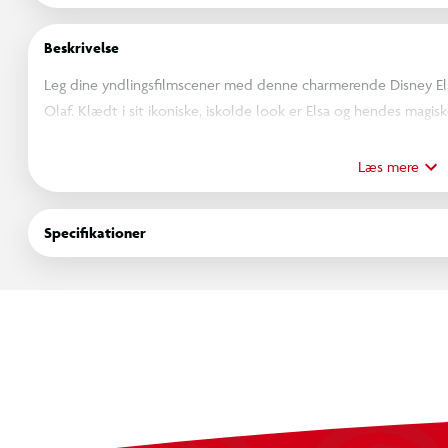
Beskrivelse
Leg dine yndlingsfilmscener med denne charmerende Disney Els
Olaf. Klædt i sit ikoniske, iskolde look er Elsa og hendes magi
Denne 6" mini-dukke har den perfekte størrelse til leg på farten
Frost – se bare fantasien få frit spil.
Læs mere
Specifikationer