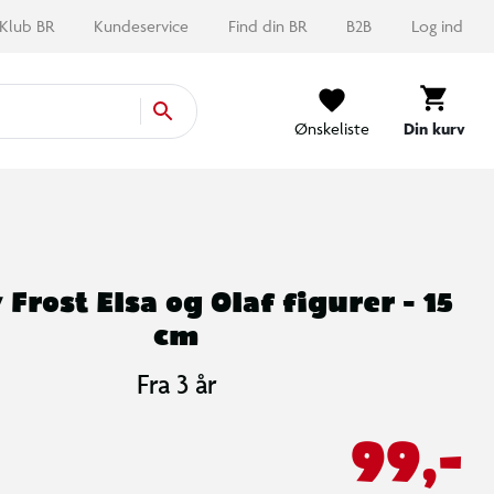
Klub BR
Kundeservice
Find din BR
B2B
Log ind
Ønskeliste
Din kurv
 Frost Elsa og Olaf figurer - 15
cm
Fra 3 år
99,-