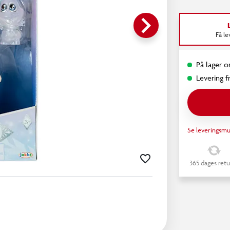
keyboard_arrow_right
Få l
På lager o
Levering fr
Se leveringsmu
365 dages retu