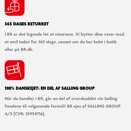
365 DAGES RETURRET
I BR er det legende let at returnere. Vi bytter dine varer med
et smil inden for 365 dage, uanset om du har købt i butik
eller på BR.dk.
100% DANSKEJET: EN DEL AF SALLING GROUP
Når du handler i BR, går en del af overskuddet via Salling
Fondene til velgørende formål! BR ejes af SALLING GROUP
A/S (CVR: 35954716).