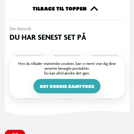
mens børnene lærer om virkelige naturvidenskabelige
TILBAGE TIL TOPPEN
fænomener som syre-base reaktioner, centrifugalkraft og
krystaldannelse.
Din historik
Sættet indeholder alt, der skal bruges til en komplet
DU HAR SENEST SET PÅ
oplevelse: vulkanforme, slim-pulver, citronsyre, natron m.m.
Med den farverige trin-for-trin guide kan børn nemt følge
eksperimenterne og udforske på egen hånd.
Læring, sjov og uforglemmelige oplevelser i ét sæt!
Hvis du tillader statistiske cookies, kan vi nemt vise dig dine
seneste besøgte produkter.
Fra 8 år
Du kan altid ændre det igen.
RET COOKIE SAMTYKKE