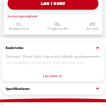
LÆG I KURV
Se leveringsmuligheder
365 dages returret
Fri fragt over 599,-
Byt i butik
keyboard_arrow_down
Beskrivelse
Discovery™ Planet Earth Science Kit. Udforsk og eksperimenter
med forskellige eksperimenter med dette Discovery
videnskabssæt om Jorden.
Væk børns nysgerrighed og kreativitet med et spændende
Læs mere
videnskabssæt fyldt med 12 praktiske STEM-eksperimenter og
15 ekstra DIY-aktiviteter, der gør geologi, arkæologi og
keyboard_arrow_down
Specifikationer
meteorologi levende.
Byg og få din egen vulkan til at gå i udbrud, knæk en ægte
geode, lav farverigt slim og dyrk krystal-lava – alt sammen