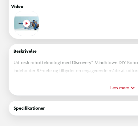
Video
Beskrivelse
Udforsk robotteknologi med Discovery™ Mindblown DIY Robo
indeholder 87-dele og tilbyder en engagerende måde at udfor
projekt, der ender med en fuldt bærbar robot-hånd. Byg en rob
Læs mere
Bionisk Hånd sættet lærer børn om videnskabelige principper 
til udvikling af finmotorik og kognitive evner. Børn vil lære, hv
Specifikationer
samler og bruger deres robot-hånd.
Designet til at være alsidig og brugervenlig, kan den justerbare
højre hånd, hvilket sikrer en behagelig pasform for næsten alle 