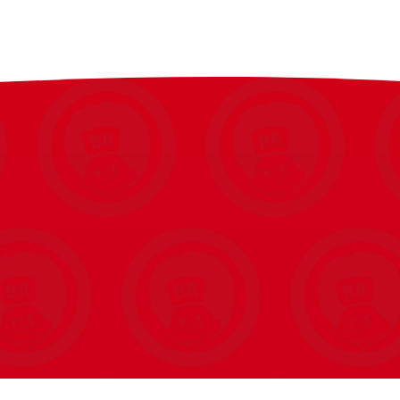
hvilket giver personlige ingeniør- og
fleste håndstørrelser, hvilket gør det til et
hvilket tilføjer et ekstra element af teknologi
aktisk konstruktion og leg, perfekt til børn fra