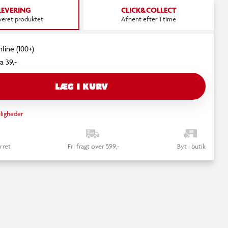
LEVERING
CLICK&COLLECT
everet produktet
Afhent efter 1 time
nline (100+)
a 39,-
LÆG I KURV
ligheder
rret
Fri fragt over 599,-
Byt i butik