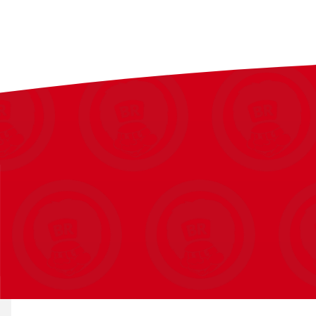
Vælg at bygge robot-hånden til enten venstre eller højre hånd, 
problemløsningsudfordringer.
Den bioniske hånd er designet til at kunne justeres og passe de 
inkluderende læringslegetøj for alle børn.
Forbedr sigte og fokus med et indbygget mållys bag på hånden, 
og sjov til din robotkreation.
Dyk dybt ned i mekanikken bag remskiver og hydraulik gennem pr
8 år og opefter.