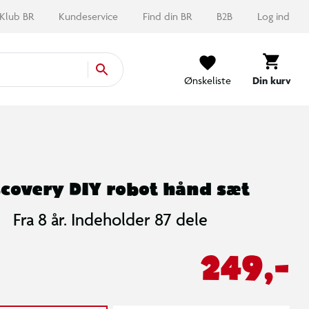
Klub BR
Kundeservice
Find din BR
B2B
Log ind
Ønskeliste
Din kurv
scovery DIY robot hånd sæt
Fra 8 år. Indeholder 87 dele
249,-