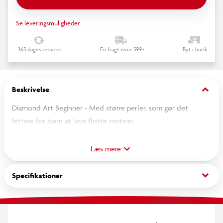
Se leveringsmuligheder
365 dages returret
Fri fragt over 599,-
Byt i butik
keyboard_arrow_down
Beskrivelse
Diamond Art Beginner - Med større perler, som gør det
lettere for børn at lave flotte motiver.
Slip kreativiteten løs med dette flotte Diamond Art beginner
motiv.
Læs mere
keyboard_arrow_down
Specifikationer