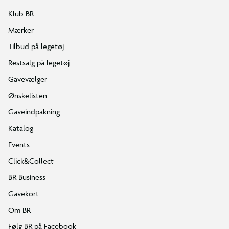
Klub BR
Mærker
Tilbud på legetøj
Restsalg på legetøj
Gavevælger
Ønskelisten
Gaveindpakning
Katalog
Events
Click&Collect
BR Business
Gavekort
Om BR
Følg BR på Facebook