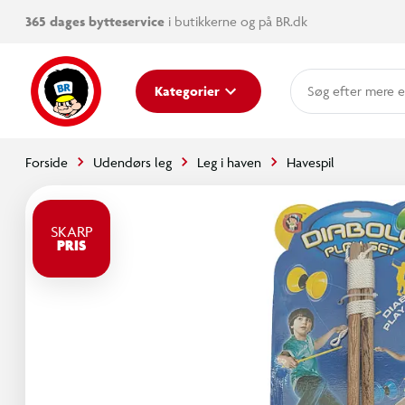
365 dages bytteservice
i butikkerne og på BR.dk
mere e
Kategorier
Forside
Udendørs leg
Leg i haven
Havespil
SKARP
PRIS