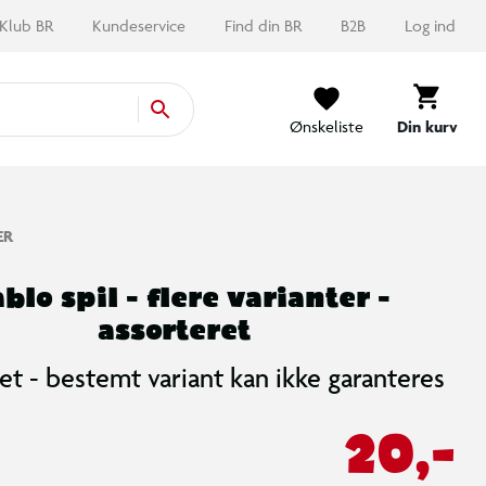
Klub BR
Kundeservice
Find din BR
B2B
Log ind
Ønskeliste
Din kurv
ER
blo spil - flere varianter -
assorteret
et - bestemt variant kan ikke garanteres
20,-