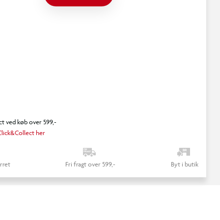
ct ved køb over 599,-
lick&Collect her
rret
Fri fragt over 599,-
Byt i butik