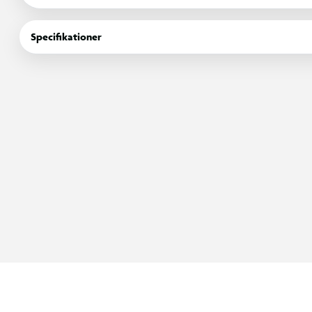
Diabloen giver mulighed for at udvikle koordination, balance
Specifikationer
måde. Efterhånden som teknikken forbedres, kan du udfordre 
En tidløs legeklassiker, der er velegnet til både børn og unge,
sammen med venner.