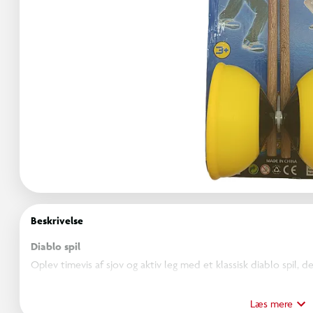
Beskrivelse
Diablo spil
Oplev timevis af sjov og aktiv leg med et klassisk diablo spil, d
udfordringer. Med to pinde og snor kan du sætte diabloen i fart
forskellige tricks.
Læs mere