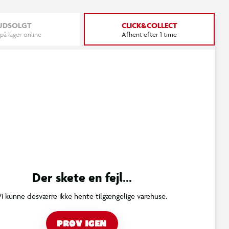
UDSOLGT
CLICK&COLLECT
 på lager online
Afhent efter 1 time
Der skete en fejl...
Vi kunne desværre ikke hente tilgængelige varehuse.
PRØV IGEN