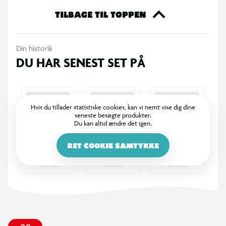
passer perfekt til små hænder. Det er det ideelle sæt til både
TILBAGE TIL TOPPEN
skoleprojekter, farvelægningsbøger eller bare hyggelige
tegnetimer derhjemme.
Din historik
DU HAR SENEST SET PÅ
Hvis du tillader statistiske cookies, kan vi nemt vise dig dine
seneste besøgte produkter.
Du kan altid ændre det igen.
RET COOKIE SAMTYKKE