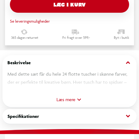
LÆG I KURV
Se leveringsmuligheder
365 dages returret
Fri fragt over 599,-
Byt i butik
keyboard_arrow_down
Beskrivelse
Med dette sæt får du hele 24 flotte tuscher i skønne farver,
der er perfekte til kreative børn. Hver tusch har to spidser –
en bred i den ene ende og en tynd i den anden – så du både
kan farvelægge store flader og tegne små fine detaljer.
Læs mere
Tuscherne har en smart firkantet form, som gør, at de ikke
triller væk fra bordet, og hver farve matcher blækket, så det
keyboard_arrow_down
Specifikationer
er nemt at finde den rigtige.
Tuscherne er vandbaserede og børnevenlige, og størrelsen