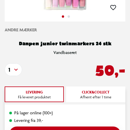
ANDRE MÆRKER
Danpen junior twinmarkers 24 stk
Vandbaseret
50,-
1
LEVERING
CLICK&COLLECT
Få leveret produktet
Afhent efter 1 time
På lager online (100+)
Levering fra 39,-