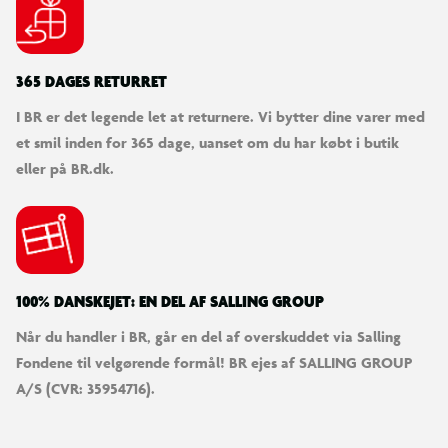
365 DAGES RETURRET
I BR er det legende let at returnere. Vi bytter dine varer med
et smil inden for 365 dage, uanset om du har købt i butik
eller på BR.dk.
100% DANSKEJET: EN DEL AF SALLING GROUP
Når du handler i BR, går en del af overskuddet via Salling
Fondene til velgørende formål! BR ejes af SALLING GROUP
A/S (CVR: 35954716).