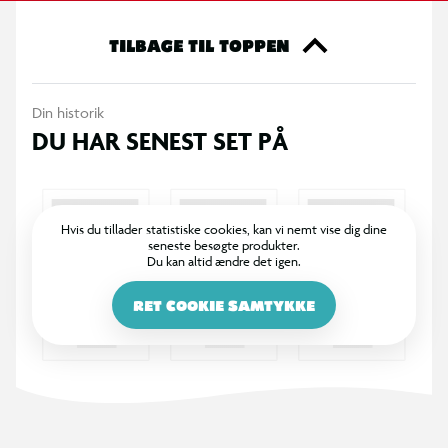
Specifikationer
Indeholder blyanter, penne og tilbehør
TILBAGE TIL TOPPEN
Farverigt design i pastelfarver
Din historik
DU HAR SENEST SET PÅ
Velegnet til skrivning og tegning
Egnet til skole og kreativ brug
Hvis du tillader statistiske cookies, kan vi nemt vise dig dine
seneste besøgte produkter.
Praktisk samlet sæt til børn
Du kan altid ændre det igen.
RET COOKIE SAMTYKKE