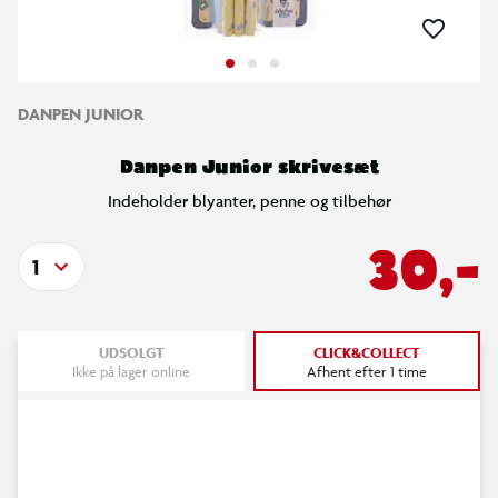
DANPEN JUNIOR
Danpen Junior skrivesæt
Indeholder blyanter, penne og tilbehør
30,-
1
UDSOLGT
CLICK&COLLECT
Ikke på lager online
Afhent efter 1 time