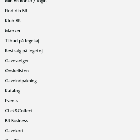
Min BR konto / login
Find din BR
Klub BR
Mærker
Tilbud på legetøj
Restsalg på legetøj
Gavevælger
Ønskelisten
Gaveindpakning
Katalog
Events
Click&Collect
BR Business
Gavekort