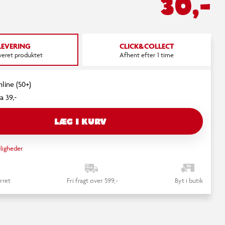
30,-
LEVERING
CLICK&COLLECT
everet produktet
Afhent efter 1 time
nline (50+)
a 39,-
LÆG I KURV
ligheder
rret
Fri fragt over 599,-
Byt i butik