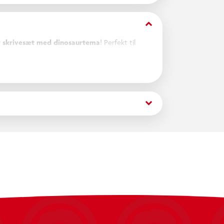
keyboard_arrow_down
r skrivesæt med dinosaurtema
! Perfekt til
keyboard_arrow_down