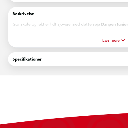
Beskrivelse
Gør skole og lektier lidt sjovere med dette seje
Danpen Junio
børn, der elsker både skriveredskaber og forhistoriske kæmper.
Læs mere
Specifikationer