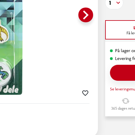
1
keyboard_arrow_right
Få l
På lager o
Levering fr
Se leveringsmu
365 dages retu