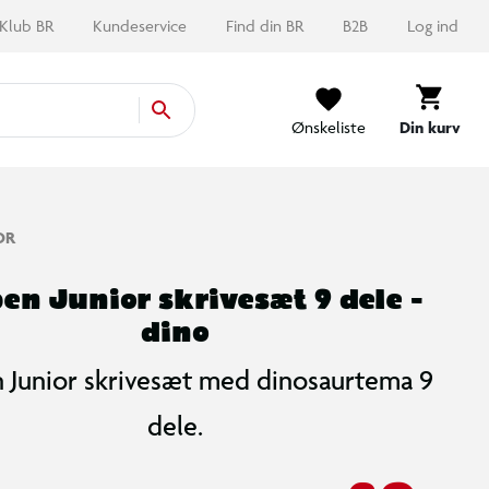
Klub BR
Kundeservice
Find din BR
B2B
Log ind
Ønskeliste
Din kurv
OR
en Junior skrivesæt 9 dele -
dino
 Junior skrivesæt med dinosaurtema 9
dele.