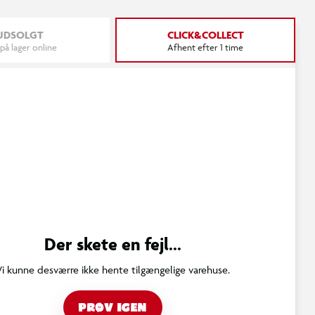
UDSOLGT
CLICK&COLLECT
 på lager online
Afhent efter 1 time
Der skete en fejl...
Vi kunne desværre ikke hente tilgængelige varehuse.
PRØV IGEN