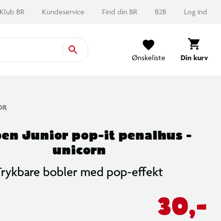
Klub BR
Kundeservice
Find din BR
B2B
Log ind
Ønskeliste
Din kurv
OR
en Junior pop-it penalhus -
unicorn
Trykbare bobler med pop-effekt
30,-