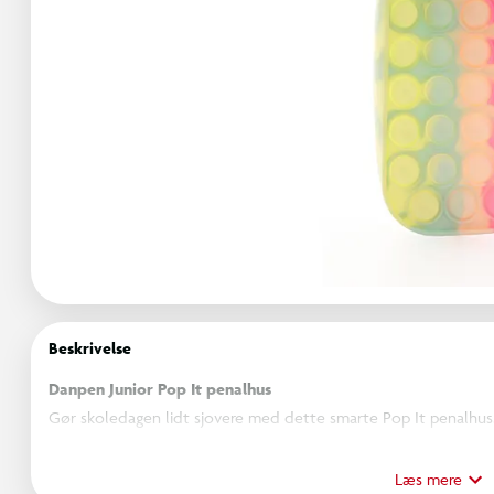
Beskrivelse
Danpen Junior Pop It penalhus
Gør skoledagen lidt sjovere med dette smarte Pop It penalhus
opbevaring med de populære trykbare bobler, som giver en sjov
Læs mere