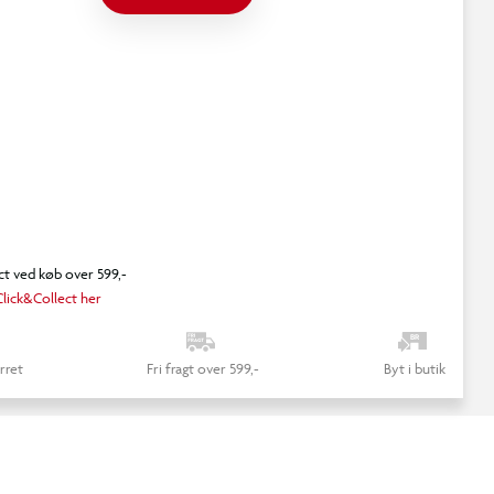
ct ved køb over 599,-
lick&Collect her
rret
Fri fragt over 599,-
Byt i butik