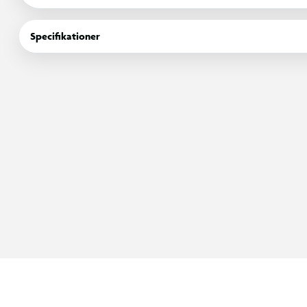
Penalhuset har god plads til blyanter, farver, viskelæder og andr
farverige detaljer og kreativ leg.
Specifikationer
Specifikationer
Penalhus med Pop It funktion
Trykbare bobler med pop-effekt
God plads til skoleting
Velegnet til skole og fritid
Perfekt til skolestart og penalhuset
Ideel som gave eller kalendergave