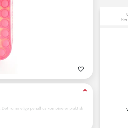
Ikke
keyboard_arrow_down
. Det rummelige penalhus kombinerer praktisk
 pop-effekt igen og igen.