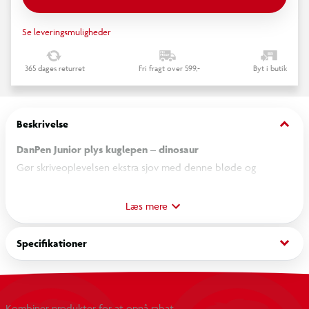
Se leveringsmuligheder
365 dages returret
Fri fragt over 599,-
Byt i butik
keyboard_arrow_down
Beskrivelse
DanPen Junior plys kuglepen – dinosaur
Gør skriveoplevelsen ekstra sjov med denne bløde og
farverige DanPen Junior plys kuglepen med dinosaurmotiv.
Den søde dinosaur og den bløde plysdetalje gør pennen til et
Læs mere
sjovt og anderledes skriveredskab, som børn vil elske at have i
penalhuset.
keyboard_arrow_down
Specifikationer
Pennen er behagelig at skrive med og perfekt til skole, tegning
og kreative projekter derhjemme. Det iøjnefaldende design
Kombiner produkter for at opnå rabat