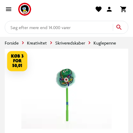
mere end 14.000 varer
Forside
Kreativitet
Skriveredskaber
Kuglepenne
KØB 3
FOR
50,01