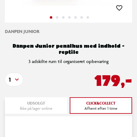
DANPEN JUNIOR
Danpen Junior penalhus med indhold -
reptile
3 adskilte rum til organiseret opbevaring
179,-
1
UDSOLGT
CLICK&COLLECT
Ikke på lager online
Afhent efter 1 time