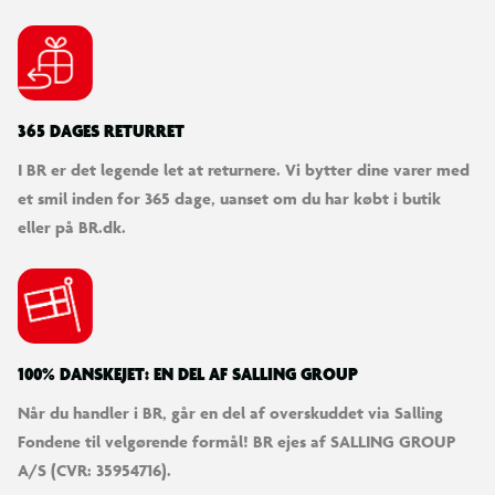
365 DAGES RETURRET
I BR er det legende let at returnere. Vi bytter dine varer med
et smil inden for 365 dage, uanset om du har købt i butik
eller på BR.dk.
100% DANSKEJET: EN DEL AF SALLING GROUP
Når du handler i BR, går en del af overskuddet via Salling
Fondene til velgørende formål! BR ejes af SALLING GROUP
A/S (CVR: 35954716).