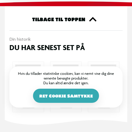
adskiller sig fra de øvrige penalhuse på tasken.
Specifikationer
TILBAGE TIL TOPPEN
• 3 adskilte rum til organiseret opbevaring
• Leveres med indhold inkl. skriveredskaber
Din historik
• Bred og let lynlåslukning
DU HAR SENEST SET PÅ
• Monster Truck-motiv i klare farver
• Solid til daglig skolegang
Hvis du tillader statistiske cookies, kan vi nemt vise dig dine
seneste besøgte produkter.
Du kan altid ændre det igen.
RET COOKIE SAMTYKKE