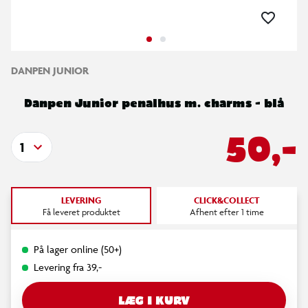
DANPEN JUNIOR
Danpen Junior penalhus m. charms - blå
50,-
1
LEVERING
CLICK&COLLECT
Få leveret produktet
Afhent efter 1 time
På lager online (50+)
Levering fra 39,-
LÆG I KURV