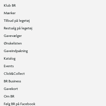
Klub BR
Mærker
Tilbud på legetøj
Restsalg på legetøj
Gavevælger
Ønskelisten
Gaveindpakning
Katalog
Events
Click&Collect
BR Business
Gavekort
Om BR
Følg BR på Facebook