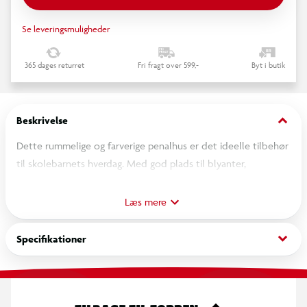
Se leveringsmuligheder
365 dages returret
Fri fragt over 599,-
Byt i butik
keyboard_arrow_down
Beskrivelse
Dette rummelige og farverige penalhus er det ideelle tilbehør
til skolebarnets hverdag. Med god plads til blyanter,
viskelæder, farver og andre skriveredskaber hjælper det
barnet med at holde styr på sine ting – både i skolen og
Læs mere
derhjemme. Et penalhus, der kombinerer funktionalitet med
sjovt design – og som gør det lidt sjovere at pakke
keyboard_arrow_down
Specifikationer
skoletasken!