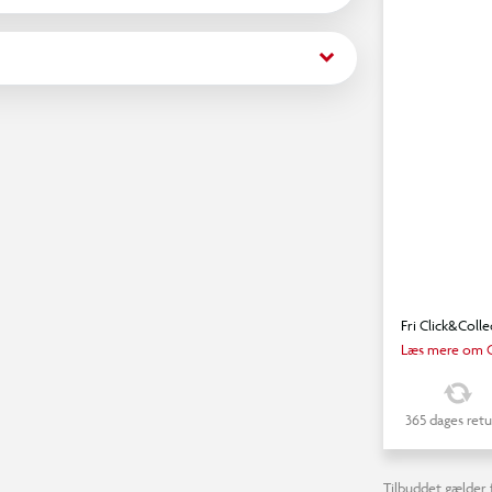
keyboard_arrow_down
Fri Click&Colle
Læs mere om C
365 dages retu
Tilbuddet gælder f