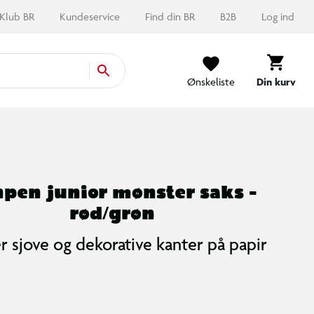
Klub BR
Kundeservice
Find din BR
B2B
Log ind
Ønskeliste
Din kurv
pen junior mønster saks -
rød/grøn
r sjove og dekorative kanter på papir