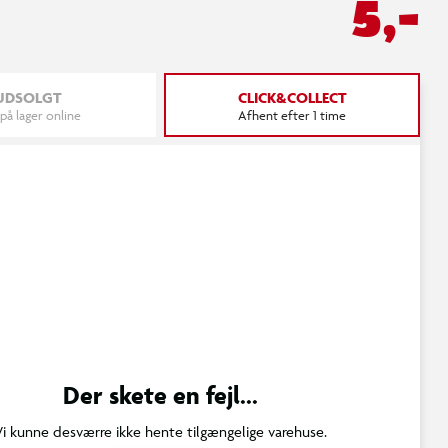
5,-
UDSOLGT
CLICK&COLLECT
 på lager online
Afhent efter 1 time
Der skete en fejl...
Vi kunne desværre ikke hente tilgængelige varehuse.