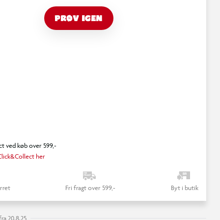
PRØV IGEN
ct ved køb over 599,-
lick&Collect her
rret
Fri fragt over 599,-
Byt i butik
ra 20.8.25