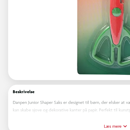
Beskrivelse
Danpen Junior Shaper Saks er designet til børn, der elsker at væ
kan skabe sjove og dekorative kanter på papir. Perfekt til kun
detaljer. Sikker og nem at bruge for små hænder. En fantastisk ti
Læs mere