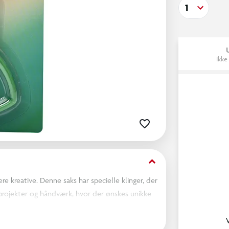
1
Ikke
keyboard_arrow_down
re kreative. Denne saks har specielle klinger, der
stprojekter og håndværk, hvor der ønskes unikke
lføjelse til ethvert kreativt sæt.