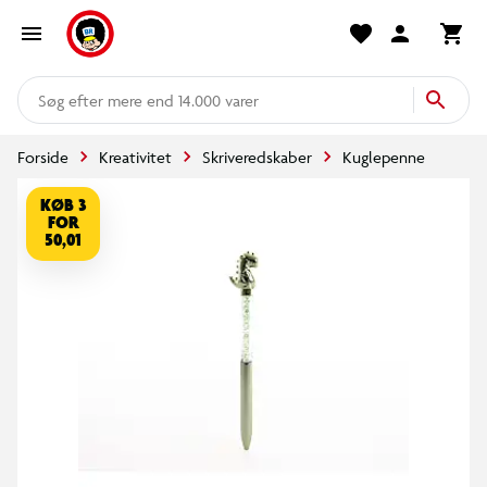
mere end 14.000 varer
Forside
Kreativitet
Skriveredskaber
Kuglepenne
KØB 3
FOR
50,01