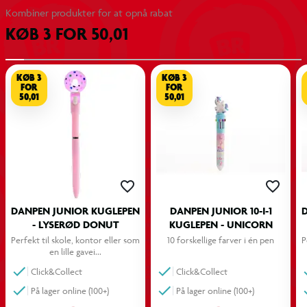
Kombiner produkter for at opnå rabat
KØB 3 FOR 50,01
Farverigt og kreativt design
Velegnet til skole og kontor
KØB 3
KØB 3
FOR
FOR
50,01
50,01
Kan anvendes som gaveidé
Let og nem at bruge
DANPEN JUNIOR KUGLEPEN
DANPEN JUNIOR 10-I-1
- LYSERØD DONUT
KUGLEPEN - UNICORN
Perfekt til skole, kontor eller som 
10 forskellige farver i én pen
P
en lille gavei...
Click&Collect
Click&Collect
På lager online (100+)
På lager online (100+)