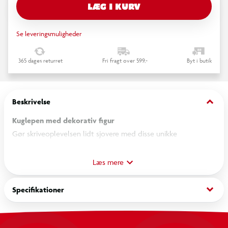
LÆG I KURV
Se leveringsmuligheder
365 dages returret
Fri fragt over 599,-
Byt i butik
keyboard_arrow_down
Beskrivelse
Kuglepen med dekorativ figur
Gør skriveoplevelsen lidt sjovere med disse unikke
kuglepenne. Hver pen har et kreativt og farverigt design med
sjove detaljer og figurer, som gør dem til mere end en
Læs mere
almindelig kuglepen. Velegnet til både skole, kontor eller som
en lille gaveidé.
keyboard_arrow_down
Specifikationer
Specifikationer
Kuglepen med dekorativ figur