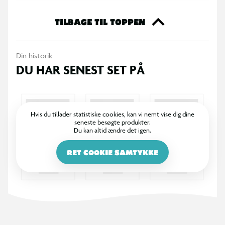
styre i hverdagen.
TILBAGE TIL TOPPEN
Specifikationer
3 jumbo HB blyanter
Din historik
DU HAR SENEST SET PÅ
Ergonomisk trekantet design
Godt greb til små hænder
Hvis du tillader statistiske cookies, kan vi nemt vise dig dine
seneste besøgte produkter.
Velegnet til skrivning og tegning
Du kan altid ændre det igen.
Perfekt til skolestart og penalhuset
RET COOKIE SAMTYKKE
Egnet til kreative aktiviteter