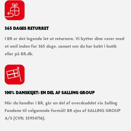
365 DAGES RETURRET
I BR er det legende let at returnere. Vi bytter dine varer med
et smil inden for 365 dage, uanset om du har købt i butik
eller på BR.dk.
100% DANSKEJET: EN DEL AF SALLING GROUP
Når du handler i BR, går en del af overskuddet via Salling
Fondene til velgørende formål! BR ejes af SALLING GROUP
A/S (CVR: 35954716).