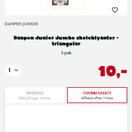
DANPEN JUNIOR
Danpen Junior Jumbo skoleblyanter -
triangular
3-pak
10,-
1
UDSOLGT
CLICK&COLLECT
Ikke på lager online
Afhent efter 1 time