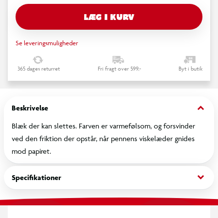
LÆG I KURV
Se leveringsmuligheder
365 dages returret
Fri fragt over 599,-
Byt i butik
keyboard_arrow_down
Beskrivelse
Blæk der kan slettes. Farven er varmefølsom, og forsvinder
ved den friktion der opstår, når pennens viskelæder gnides
mod papiret.
keyboard_arrow_down
Specifikationer