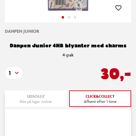
DANPEN JUNIOR
Danpen Junior 4HB blyanter med charms
4-pak
30,-
1
UDSOLGT
CLICK&COLLECT
Ikke på lager online
Afhent efter 1 time