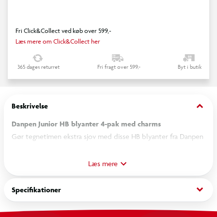
Fri Click&Collect ved køb over 599,-
Læs mere om Click&Collect her
365 dages returret
Fri fragt over 599,-
Byt i butik
keyboard_arrow_down
Beskrivelse
Danpen Junior HB blyanter 4-pak med charms
Gør tegnetimen ekstra sjov med disse HB blyanter fra Danpen
Junior. Sættet indeholder 4 blyanter samt dekorative charms i
søde og børnevenlige motiver som is, frugt og figurer, der
Læs mere
giver et personligt og kreativt udtryk. Blyanterne er behagelige
at holde på. Et praktisk valg til skole og kreative projekter
keyboard_arrow_down
Specifikationer
derhjemme.