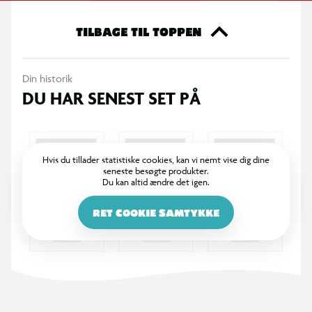
Specifikationer
4 stk. HB blyanter
TILBAGE TIL TOPPEN
Inkl. dekorative charms
Din historik
DU HAR SENEST SET PÅ
Slidstærk mine
Behagelige at holde på
Hvis du tillader statistiske cookies, kan vi nemt vise dig dine
seneste besøgte produkter.
Velegnet til skrivning og tegning
Du kan altid ændre det igen.
Egnet til skole og kreativ brug
RET COOKIE SAMTYKKE