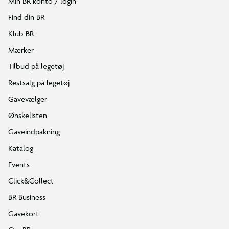
Min BR konto / login
Find din BR
Klub BR
Mærker
Tilbud på legetøj
Restsalg på legetøj
Gavevælger
Ønskelisten
Gaveindpakning
Katalog
Events
Click&Collect
BR Business
Gavekort