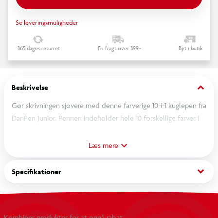
Se leveringsmuligheder
365 dages returret
Fri fragt over 599,-
Byt i butik
keyboard_arrow_down
Beskrivelse
Gør skrivningen sjovere med denne farverige 10-i-1 kuglepen fra
DanPen Junior. Pennen indeholder hele 10 forskellige farver i
én praktisk pen, så du nemt kan skifte mellem farverne med et
enkelt tryk.
Læs mere
Den er ideel til skole, noter, kreative opgaver eller
keyboard_arrow_down
Specifikationer
farvekodning af tekst. Det legende design med dinosauer
giver pennen et unikt udtryk, som gør den både sjov at bruge
og nem at finde i penalhuset eller på skrivebordet.
Kombiner produkter for at opnå rabat