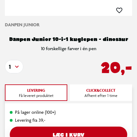
DANPEN JUNIOR
Danpen Junior 10-i-1 kuglepen - dinosaur
10 forskellige farver i én pen
20,-
1
LEVERING
CLICK&COLLECT
Få leveret produktet
Afhent efter 1 time
På lager online (100+)
Levering fra 39,-
LÆG I KURV