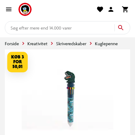
mere end 14.000 varer
Forside
Kreativitet
Skriveredskaber
Kuglepenne
KØB 3
FOR
50,01