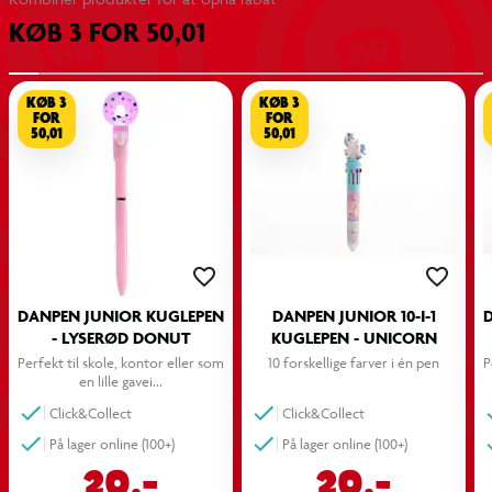
nem at finde i penalhuset eller på skrivebordet.
KØB 3 FOR 50,01
Produktdetaljer
10 forskellige farver i én kuglepen
KØB 3
KØB 3
FOR
FOR
50,01
50,01
Nem farveskift med trykknapper
Farverig og sjovt brikke-inspireret design
Perfekt til skole, noter og kreativ brug
DANPEN JUNIOR KUGLEPEN
DANPEN JUNIOR 10-I-1
Praktisk løsning til penalhus eller skrivebord
- LYSERØD DONUT
KUGLEPEN - UNICORN
Perfekt til skole, kontor eller som 
10 forskellige farver i én pen
P
en lille gavei...
Click&Collect
Click&Collect
På lager online (100+)
På lager online (100+)
20,-
20,-