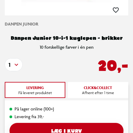
DANPEN JUNIOR
Danpen Junior 10-i-1 kuglepen - brikker
10 forskellige farver i én pen
20,-
1
LEVERING
CLICK&COLLECT
Få leveret produktet
Afhent efter 1 time
På lager online (100+)
Levering fra 39,-
LÆG I KURV