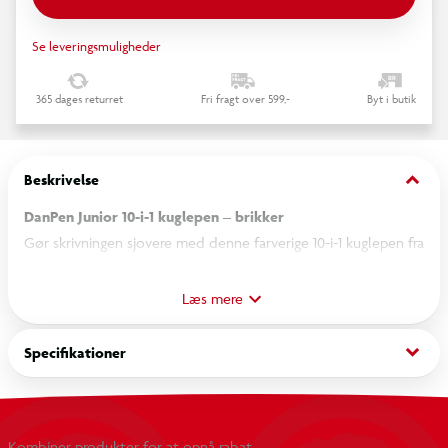
Se leveringsmuligheder
365 dages returret
Fri fragt over 599,-
Byt i butik
keyboard_arrow_down
Beskrivelse
DanPen Junior 10-i-1 kuglepen – brikker
Gør skrivningen sjovere med denne farverige 10-i-1 kuglepen fra
DanPen Junior. Pennen indeholder hele 10 forskellige farver i
én praktisk pen, så du nemt kan skifte mellem farverne med et
Læs mere
enkelt tryk.
keyboard_arrow_down
Specifikationer
Den er ideel til skole, noter, kreative opgaver eller
farvekodning af tekst. Det legende design med brikker giver
pennen et unikt udtryk, som gør den både sjov at bruge og
Kombiner produkter for at opnå rabat