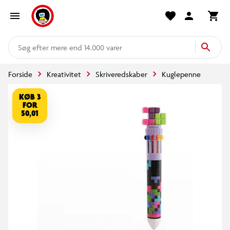
mere end 14.000 varer
Forside
Kreativitet
Skriveredskaber
Kuglepenne
KØB 3
FOR
50,01