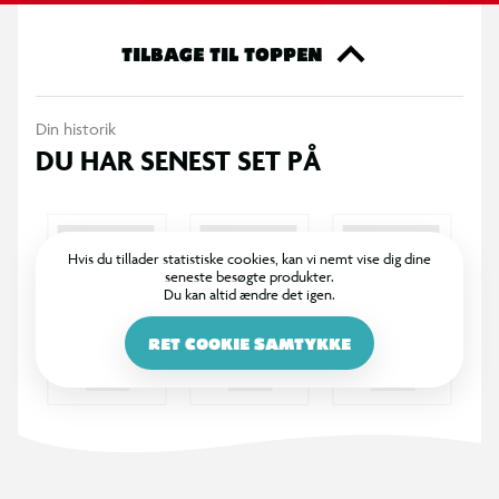
sikkerhed. Et spil designet til at introducere børn til videnskab
på en nem og sjov måde. · Kombinerer indlæring og leg. ·
TILBAGE TIL TOPPEN
Anbefales til børn over 8 år.
Din historik
DU HAR SENEST SET PÅ
Hvis du tillader statistiske cookies, kan vi nemt vise dig dine
seneste besøgte produkter.
Du kan altid ændre det igen.
RET COOKIE SAMTYKKE