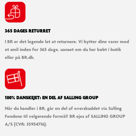
365 DAGES RETURRET
I BR er det legende let at returnere. Vi bytter dine varer med
et smil inden for 365 dage, uanset om du har købt i butik
eller på BR.dk.
100% DANSKEJET: EN DEL AF SALLING GROUP
Når du handler i BR, går en del af overskuddet via Salling
Fondene til velgørende formål! BR ejes af SALLING GROUP
A/S (CVR: 35954716).