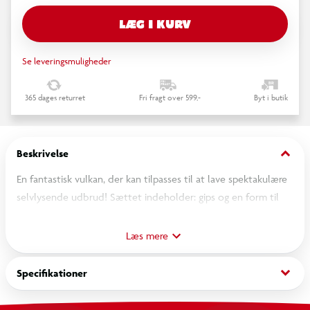
LÆG I KURV
Se leveringsmuligheder
365 dages returret
Fri fragt over 599,-
Byt i butik
keyboard_arrow_down
Beskrivelse
En fantastisk vulkan, der kan tilpasses til at lave spektakulære
selvlysende udbrud! Sættet indeholder: gips og en form til
fremstilling af vulkanen, temperamaling til farvning af den,
bikarbonat, en UV-fakkel og neon-pigment til at skabe
Læs mere
fantastiske udbrud! Et af de mest kendte videnskabelige
eksperimenter er nu endnu sjovere takket være neon-effekten
keyboard_arrow_down
Specifikationer
af vulkanens "lava"! Den videnskabelige manual hjælper barnet
med at gennemføre de forskellige eksperimenter i total