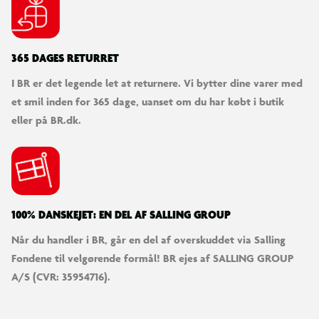
365 DAGES RETURRET
I BR er det legende let at returnere. Vi bytter dine varer med
et smil inden for 365 dage, uanset om du har købt i butik
eller på BR.dk.
100% DANSKEJET: EN DEL AF SALLING GROUP
Når du handler i BR, går en del af overskuddet via Salling
Fondene til velgørende formål! BR ejes af SALLING GROUP
A/S (CVR: 35954716).