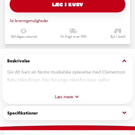
LÆG I KURV
Se leveringsmuligheder
365 dages returret
Fri fragt over 599,-
Byt i butik
keyboard_arrow_down
Beskrivelse
Giv dit barn sin første musikalske oplevelse med Clementoni
Baby Mikrofonen. Den farverige mikrofon lyser, spiller
melodier og inviterer de mindste til at synge, lege og udforske
lyde. Perfekt til at styrke sprog, sanser og motorik, og skabe
Læs mere
masser af sjove musikøjeblikke.
keyboard_arrow_down
Specifikationer