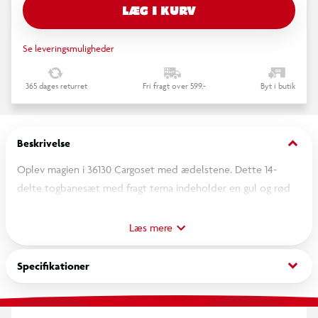
LÆG I KURV
Se leveringsmuligheder
365 dages returret
Fri fragt over 599,-
Byt i butik
keyboard_arrow_down
Beskrivelse
Oplev magien i 36130 Cargoset med ædelstene. Dette 14-
delte togbanesæt med fragt tema indeholder en gul og rød
lokomotiv med godsvogn, og en ædelstensmine fuld af
hemmeligheder. Sæt togføreren i toget og kør hen til den
Læs mere
stenede mine. Grav de specielle ædelsten op og se dem
skifte farve, når du udsætter dem for varme eller kulde. Et
keyboard_arrow_down
Specifikationer
BRIO World togsæt med et lille twist - et fantastisk eventyr
for nysgerrige sjæle og små transportører fra 3 år.