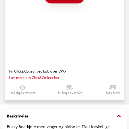
Fri Click&Collect ved køb over 599,-
Læs mere om Click&Collect her
365 dages returret
Fri fragt over 599,-
Byt i butik
keyboard_arrow_down
Beskrivelse
Buzzy Bee-kjole med vinger og hårbøjle. Fås i forskellige