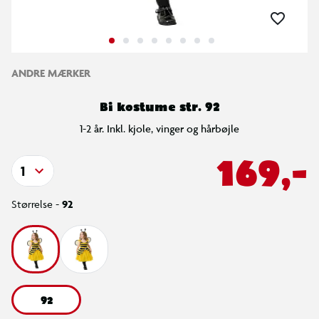
ANDRE MÆRKER
Bi kostume str. 92
1-2 år. Inkl. kjole, vinger og hårbøjle
169,-
1
Størrelse -
92
92