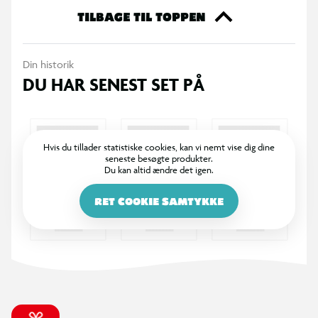
ideelt til familiehygge, picnic og varme sommerdage, hvor der
TILBAGE TIL TOPPEN
er plads til at rykke rundt og konkurrere om længst serv, flest
point eller sjove udfordringer.
Din historik
DU HAR SENEST SET PÅ
Et oplagt valg til spontan leg, aktiv bevægelse og
underholdning i det fri.
Hvis du tillader statistiske cookies, kan vi nemt vise dig dine
seneste besøgte produkter.
Du kan altid ændre det igen.
RET COOKIE SAMTYKKE