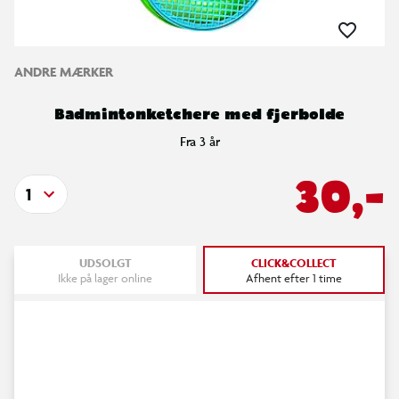
ANDRE MÆRKER
Badmintonketchere med fjerbolde
Fra 3 år
30,-
1
UDSOLGT
CLICK&COLLECT
Ikke på lager online
Afhent efter 1 time